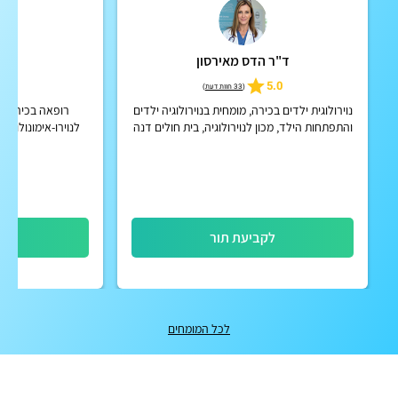
ד"ר הדס מאירסון
ד"ר
5
5.0
(
33 חוות דעת
)
נוירולוגית ילדים בכירה, מומחית בנוירולוגיה ילדים
רופאה בכירה | ה
והתפתחות הילד, מכון לנוירולוגיה, בית חולים דנה
לנוירו-אימונולוגיה
דואק, איכילוב
לקביעת תור
לק
לכל המומחים