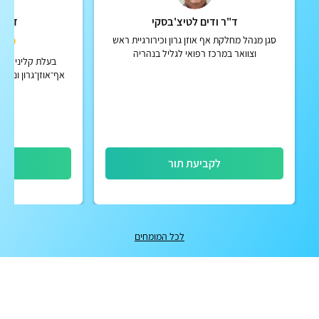
ד"ר ודים לטיצ'בסקי
ד"ר 
סגן מנהל מחלקת אף אוזן גרון וכירורגיית ראש
4.9
וצוואר במרכז רפואי לגליל בנהריה
בעלת קליניקה פ
אף־אוזן־גרון וניתו
ומבוגרים ב
לקביעת תור
לק
לכל המומחים