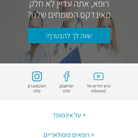
רופא, אתה עדיין לא חלק
מאינדקס המומחים שלנו?
שווה לך להצטרף!
ערוץ הוידאו של
הפייסבוק
האינסטגרם
Infomed
שלנו
שלנו
על אינפומד
רופאים פופולאריים