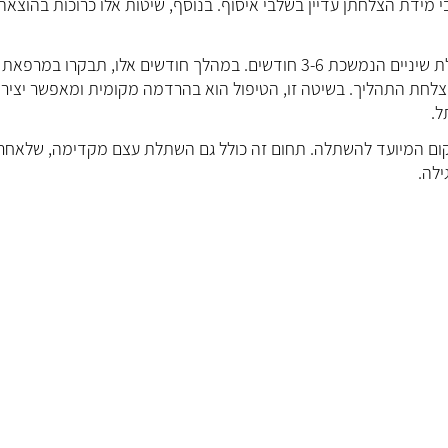
 מידת הצלחתן עדיין בשלבי איסוף. בנוסף, שיטות אלו כרוכות בהוצאה
השיטה הנפוצה, לגביה ידועים אחוזי הצלחה גבוהים, היא השתלת שיניים הנמשכת 3-6 חודשים. במהלך חודשים אלו, תבקרו במרפאת
שתל והצלחת התהליך. בשיטה זו, הטיפול הוא בהרדמה מקומית ומאפשר יציר
ל.
יקום המיועד להשתלה. תחום זה כולל גם השתלת עצם מקדימה, שלאחר
לה.