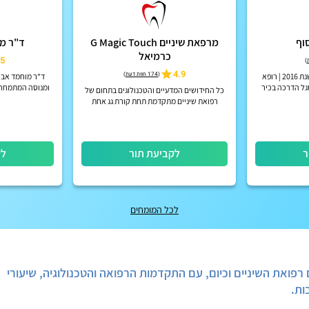
סוף
מרפאת שיניים G Magic Touch
ד"ר מו
כרמיאל
5
)
4.9
(
174 חוות דעת
)
מומחה לאנדודונטיה החל משנת 2016 | רופא
ד"ר מוחמד אבו 
גל הדרכה בכיר
ומנוסה המתמחה ב
כל החידושים המדעיים והטכנולוגים בתחום של
ן
רפואת שיניים מתקדמת תחת קורת גג אחת
ר
לקביעת תור
לק
לכל המומחים
 רפואת השיניים וכיום, עם התקדמות הרפואה והטכנולוגיה, שיעורי