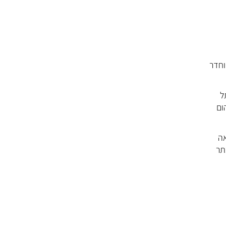
וחדר
תל
ום
אה
תר