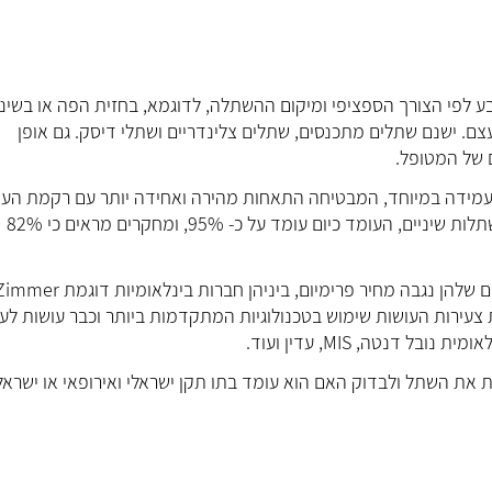
ע לפי הצורך הספציפי ומיקום ההשתלה, לדוגמא, בחזית הפה או בשיני
צם. ישנם שתלים מתכנסים, שתלים צלינדריים ושתלי דיסק. גם אופן
ם של המטופל.
ועמידה במיוחד, המבטיחה התאחות מהירה ואחידה יותר עם רקמת העצ
השימוש בטיטניום העלה משמעותית את אחוזי ההצלחה של השתלות שיניים, העומד כיום עומד על כ- 95%, ומחקרים מראים כי 82%
שלהן נגבה מחיר פרימיום, ביניהן חברות בינלאומיות דוגמת
Zimmer
Denta Nobel B. בארץ ישנן חברות צעירות העושות שימוש בטכנולוגיות המתקדמות ביותר וכבר עושות 
נטה, MIS, עדין ועוד.
 את השתל ולבדוק האם הוא עומד בתו תקן ישראלי ואירופאי או ישראל