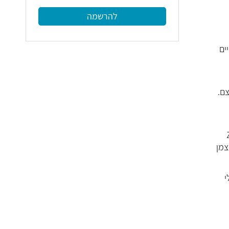
להרשמה
ים
ם.
לעצמן
י