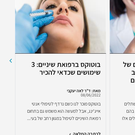
 של
בוטוקס ברפואת שיניים: 3
כך
ב
שימושים שכדאי להכיר
החנ
ם
מאת: ד"ר לאה יעקבי
מאת:
2022
08/06/2022
שתלים
בוטוקס מוכר לנו כשם נרדף לטיפולי אנטי
 בהם
אייג'ינג, אבל למעשה הוא משמש גם בתחום
חניכ
ים אלו
רפואת השיניים לטיפול במגוון רחב של בעי...
נעימ
לכתבה המלאה
לכת