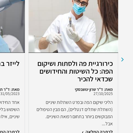
כירורגיית פה ולסתות ושיקום
לייזר ב
הפה: כל השיטות והחידושים
שכדאי להכיר
מאת: ד"ר שרון ינושבסקי
מאת: ד"ר ת
31/05/2023
27/10/2025
הליכי שיקום הפה ובפרט השתלות שיניים
אחד החידושי
ם
(השתלת שתלים דנטליים), הם מבין הטיפולים
השימוש בלייז
..
המבוקשים ביותר בתחום רפואת השיניים.
שיניים, אילו
אבל...
לכתבה המלאה
לכתבה המ