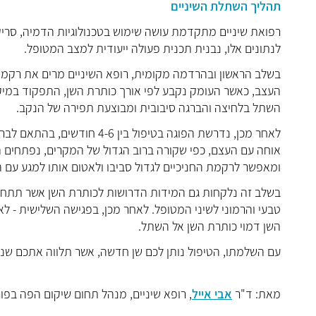
תהליך השתלת השיניים
רפואת שיניים מתקדמת עושה שימוש בטכנולוגיות הדמיה, סריקה
לנתונים אלו, נבנית תכנית פעולה ייעודית למצב המטופל.
בשלב הראשון ובהרדמה מקומית, רופא השיניים מרים את רקמ
העצב, כאשר העומק נקבע לפי אורך כותרת השן, התפקוד במי
השתל בלחיצה והברגה סיבובית ומבוצעת תפירה של הנקב.
לאחר מכן, נדרשת הפוגה בטיפו
אוחה עם העצם, כפי שקורה ברוב הגדול של המקרים, נפתחים ה
ומאפשר לרקמת החניכיים לגדול סביבו ולאטום אותו למגע עם 
בשלב זה נלקחות גם המידות הדרושות לכותרת השן אשר תתחב
טבעי והרמוני לשיני המטופל. לאחר מכן, בפגישה השלישית - 
השן דמוי כותרת השן אל השתל.
עם השלמתו, הטיפול נותן לכם שן חדשה, אשר תלווה אתכם שנ
מאת: ד"ר
אבי אייל
, רופא שיניים, מנהל תחום שיקום הפה בפו