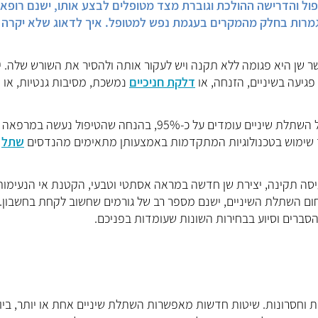
פול והדרישה ההולכת וגוברת מצד מטופלים לבצע אותו, ישנם רופאי
גמרות בחלק מהמקרים בעגמת נפש למטופל. איך לדאוג שלא יקרה 
 שן היא פגומה ללא תקנה ויש לעקור אותה ולהסיר את השורש שלה. י
פגיעה בשיניים, הזנחה, או
דלקת חניכיים
נמשכת, מסיבות גנטיות, או
רפואת השיניים התקדמה משמעותית וכיום אחוזי הצלחת טיפול השתלת שיניים עומדים על כ-95%, בהנחה שהטיפול נעשה במרפאה
, תוך שימוש בטכנולוגיות המתקדמות באמצעותן מתאימים מהנדסים
שתל
ה תקינה, יצירת שן חדשה במראה אסתטי וטבעי, הקטנת אי הנעימות
תחום השתלת השיניים, ישנם מספר רב של גורמים שחשוב לקחת בחשבון.
הסברים וסיוע בבחירות השונות שעומדות בפניכם.
ות וחסרונות. שיטות חדשות מאפשרות השתלת שיניים אחת או יותר, ביו