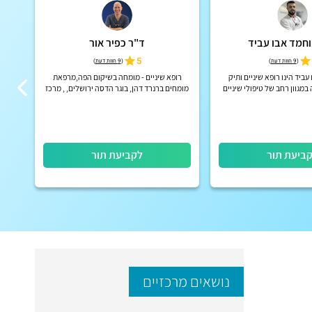
חמד אבו עביד
ד"ר כפיר אור
5
(
9 חוות דעת
)
(
9 חוות דעת
)
עביד הינו רופא שיניים ותיק
רופא שיניים - מומחה בשיקום הפה,מרפאת
מגוון רחב של טיפולי שיניים
מומחים ברנרד דהן, בוגר הדסה ירושלים, , מרכז
מרכז 
מתקדמים, בוגר אוניברסיטת LMU – מינכן
רפואי רמב״ם ,
המתמח
בגרמניה
עם דג
ביעת תור
לקביעת תור
נושאים מרכזיים