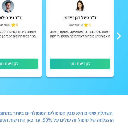
ד"ר סיגל דגן זיידמן
ד"ר ניר פילו
5
5
(
17 חוות דעת
)
(
6 חוות דעת
רופאת שיניים בכירה | אסתטיקה בוטוקס וחומצה
יים
היאלורונית | מומחית לאסתטיקת הפנים והזרקות
בכיר בבית החולים רמב"ם | ס
מתקדמות עם ניסיון של מעל 30 שנה
ברמב"ם והטכניו
לקביעת תור
לקביעת תו
השתלת שיניים
היא מבין הטיפולים הפופולריים ביותר בתחום
ההצלחה של טיפול זה עולים על 90%. עד כאן החדשות הטובות.