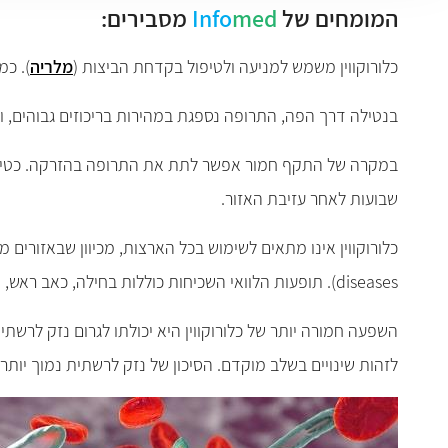
המומחים של
med
Info
מסבירים:
כלורוקווין משמש למניעה ולטיפול בקדחת הביצות (
מלריה
). כמ
בנטילה דרך הפה, התרופה נספגת במהירות בריכוזים גבוהים, ובד
שבועות לאחר עזיבת האזור.
diseases). תופעות הלוואי השכיחות כוללות בחילה, כאב ראש, שלשול והתכווצויות בטן. לעתים מתפתחת פריחה.
השפעה חמורה יותר של כלורוקווין היא יכולתו לגרום נזק לרשת
לזהות שינויים בשלב מוקדם. הסיכון של נזק לרשתית נמוך יותר ע