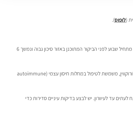
 (
לופוס
).
במקרה של התקף חמור אפשר לתת את התרופה בהזרקה. כטיפול מניעתי נותנים מינון נמוך של כלורוקווין פעם בשבוע, כאשר הטיפול מתחיל שבוע לפני הביקור המתוכנן באזור סיכון גבוה ונמשך 6
כלורוקווין אינו מתאים לשימוש בכל הארצות, מכיוון שבאזורים מסויימים התפתחה עמידות להשפעתו. הידרוקסיכלורוקווין, נגזרת של כלורוקווין, משמשת לטיפול במחלות חיסון עצמי (autoimmune
עתים עד לעיוורון. יש לבצע בדיקות עיניים סדירות כדי