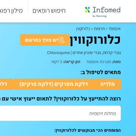
חיפוש רופאים
מילון רפוא
סוף
התפריט
אינפומד
תרופות
כלורוקווין
הראשי.
כלורוקווין
יש צורך במרשם
נוגדי קדחת, נוגדי שיגרון אחרים
|
Chloroquine
מאת:
מערכת אינפומד
זמן קריאה:
3 דקות
מתאים לטיפול ב:
מלריה
דלקת מפרקים (דלקת פרקים)
דלק
רוצה להתייעץ על כלורוקווין? לתאום ייעוץ אישי עם 
המומחים הכי מבוקשים לכלורוקווין: