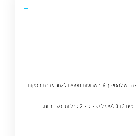
מינון למבוגר ולילדים מעל גיל 14 למניעה של מלריה: 2 טבליות של 250 מ"ג פעם בשבוע החל משבוע לפני החשיפה האפשרית למחלה. יש להמשיך 4-6 שבועות נוספים לאחר עזיבת המקום