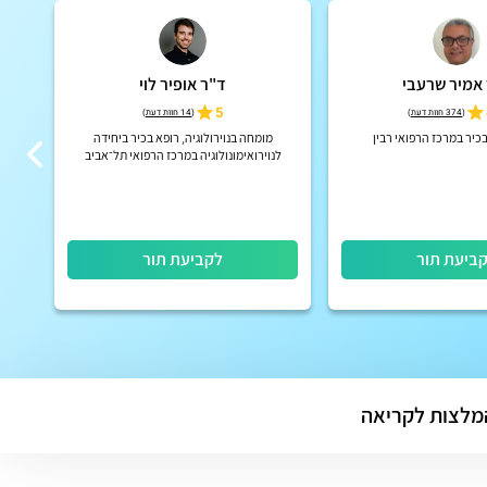
אמיר שרעבי
ד"ר אופיר לוי
5
(
374 חוות דעת
)
(
14 חוות דעת
)
כיר במרכז הרפואי רבין
מומחה בנוירולוגיה, רופא בכיר ביחידה
רו
לנוירואימונולוגיה במרכז הרפואי תל־אביב
(איכילוב)
ביעת תור
לקביעת תור
מלצות לקריאה