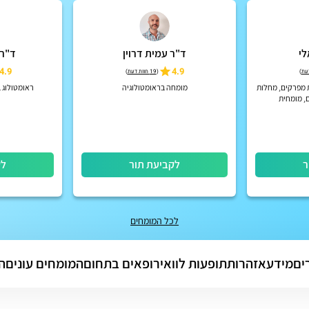
לי
ד"ר עמית דרוין
ד"ר 
4.9
4.9
)
(
19 חוות דעת
)
 מפרקים, מחלות
מומחה בראומטולוגיה
ראומטולוג ב
ם, מומחית
ביצוע הזרקות
ר
לקביעת תור
לק
לכל המומחים
ים
מידע
אזהרות
תופעות לוואי
רופאים בתחום
המומחים עונים
ה