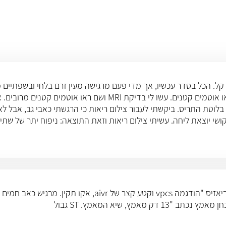
אני בת 52 ומעשנת. לפני שנתיים בערך היה לי CVA קל. הכל בסדר עכשיו, אך מדי פעם מרגישה מעין 
עברתי צנתור והכל תקין. עשו לי בדיקת CT של המוח ושם ראו אוטמים קטנים. 
 בלוטת התריס. ביקשתי לעבור צילום ריאות כי הרגשתי כאבי גב, אבל לא
בקושי יוצאת ליחה. עשיתי צילום ריאות וזאת התוצאה: ניפוח יתר של שת
ץ, שיא המאמץ. ST גבול