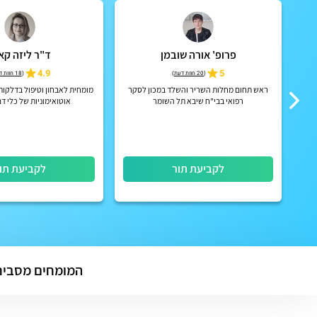
פרופ' אורה שובמן
ד"ר ליזה קא
ז
5
4.9
(
20 חוות דעת
)
(
18 חוות דעת
א
ראש תחום מחלות השריר והשלד במכון לסקר
מומחית לאבחון וטיפול בדלקות
רפואי בבי"ח שיבא תל השומר
אוטואימוניות של כלי ד
באולטרהסואנד של מפרקים, 
מקומיות
לקביעת תור
לקביעת תו
המומחים מסביר