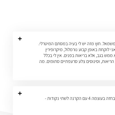
זרם בלחי ובשפתיים משמאל. חוץ מזה יש לי בעיה במסתם המיטרלי.
עשו לי בדיקת MRI ושם ראו אוטמים קטנים מרובים. אני לוקחת באופן קבוע נורמלול, מיקרופירין
 ממש בגב, אלא בריאות בפנים. אין לי בכלל
י הריאות, וסינוסים צלע סרעפתיים סתומים. מה
בתוצאות בדיקת לופ רקורדר של אדם שסובל מפסוריאזיס "הודגמה vpcs וקטע קצר של aivr, אקו תקין. מרגיש כאב חמים בחזה בעוצמה 4 עם הקרנה לשתי נקודות -