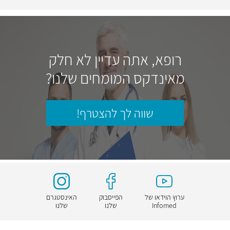
רופא, אתה עדיין לא חלק
מאינדקס המומחים שלנו?
שווה לך להצטרף!
ערוץ הוידאו של
הפייסבוק
האינסטגרם
Infomed
שלנו
שלנו