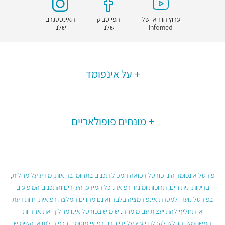
ערוץ הוידאו של
הפייסבוק
האינסטגרם
Infomed
שלנו
שלנו
על אינפומד
מונחים פופולאריים
פורטל אינפומד הינו פורטל רפואה המכיל תכנים בתחומי בריאות, מידע על מחלות,
בדיקות, ניתוחים, תרופות ומונחי רפואה. כל המידע, העזרים והתכנים המופיעים
בפורטל נועדו למטרת אינפורמציה בלבד ואינם מהווים המלצה רפואית, חוות דעת
או תחליף להתייעצות עם מומחה. שימוש בפורטל אינו מחליף את אחריות
המשתמש והגולש לקבלת ייעוץ על ידי גורם רפואי מוסמך ובכפוף לתנאי השימוש