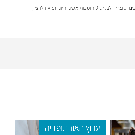
חומצת אמינו החיונית לצמיחה והתפתחות תקינה, ושהגוף אינו מסוגל לסנתז אותה בעצמו, ומקבל אותה ממזונות עתירי-חלבון כמו ביצים ומוצרי חלב. יש 9 חומצות אמינו חיוניות: איזולויצין,
ערוץ האורתופדיה
ער