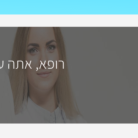
רופא, אתה ע