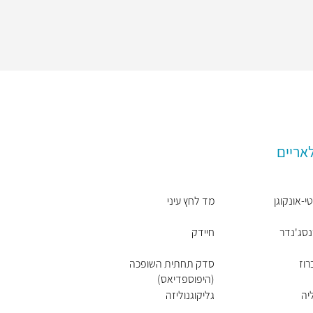
אריים
י-אונקוגן
מד לחץ עיני
סג'נדר
חיידק
רוז
סדק תחתית השופכה
(היפוספדיאס)
יה
גליקוגנוליזה