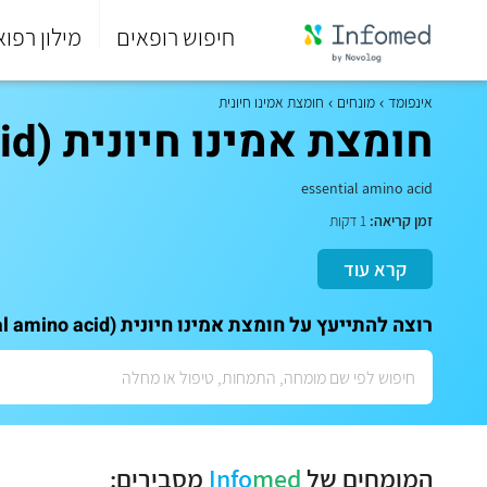
חיפוש רופאים
מילון רפוא
סוף
התפריט
אינפומד
מונחים
חומצת אמינו חיונית
הראשי.
חומצת אמינו חיונית (essential amino acid)
essential amino acid
זמן קריאה:
1 דקות
קרא עוד
רוצה להתייעץ על חומצת אמינו חיונית (essential amino acid)? לתאום ייעוץ אישי עם המומחים שלנו:
המומחים של
med
Info
מסבירים: