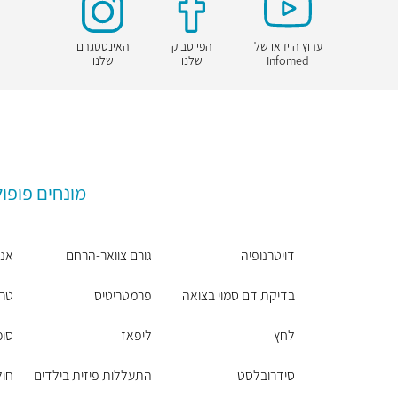
ערוץ הוידאו של
הפייסבוק
האינסטגרם
Infomed
שלנו
שלנו
מונחים פופול
דויטרנופיה
גורם צוואר-הרחם
אנט
בדיקת דם סמוי בצואה
פרמטריטיס
טרנ
לחץ
ליפאז
סוכ
סידרובלסט
התעללות פיזית בילדים
חול