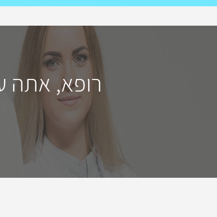
רופא, אתה ע