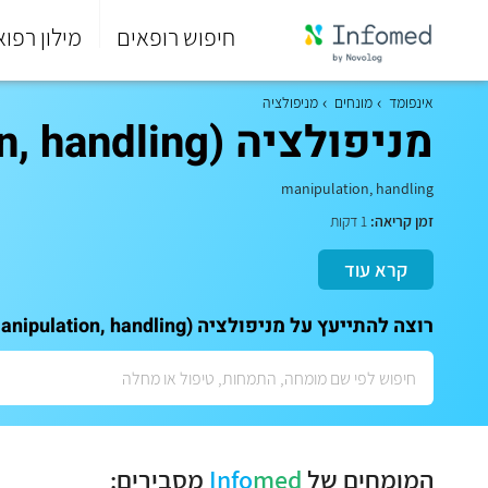
חיפוש רופאים
מילון רפוא
סוף
התפריט
אינפומד
מונחים
מניפולציה
הראשי.
מניפולציה (manipulation, handling)
manipulation, handling
זמן קריאה:
1 דקות
קרא עוד
רוצה להתייעץ על מניפולציה (manipulation, handling)? לתאום ייעוץ אישי עם המומחים שלנו:
המומחים של
med
Info
מסבירים: