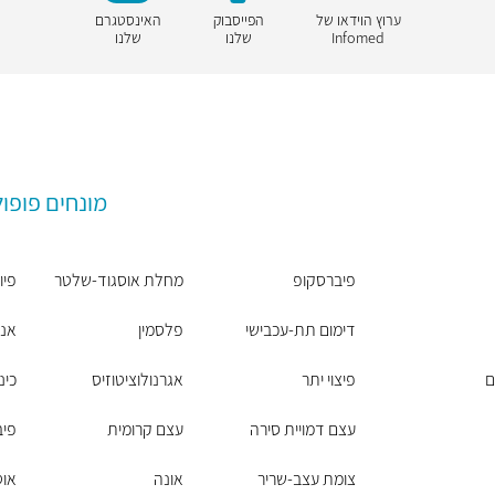
ערוץ הוידאו של
הפייסבוק
האינסטגרם
Infomed
שלנו
שלנו
מונחים פופול
פיברסקופ
מחלת אוסגוד-שלטר
פיו
דימום תת-עכבישי
פלסמין
אנו
ם
פיצוי יתר
אגרנולוציטוזיס
כינ
עצם דמויית סירה
עצם קרומית
פיב
צומת עצב-שריר
אונה
אוט