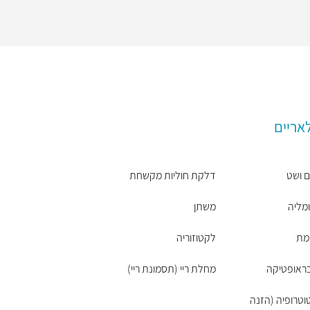
אריים
ם ושט
דלקת חוליות מקשחת
מליה
משתן
מת
לקטוזוריה
ראופטיקה
מחלת ריי (תסמונת ריי)
וטרופיה (הזנה