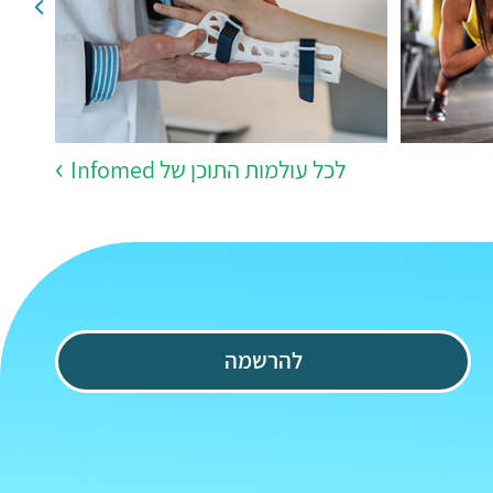
לכל עולמות התוכן של Infomed
להרשמה