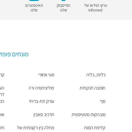
ערוץ הוידאו של
הפייסבוק
האינסטגרם
Infomed
שלנו
שלנו
מונחים פופול
כליות, כליה
מעי אחורי
קרצ
חומצה חנקתית
פוליציתמיה ורה
הע
לתס
סף
עורק תת-בריחי
המו
מובהקות סטטיסטית
תרכיב סאבין
אופ
קליפת המוח
מחלה בין-רקמתית של
חלי