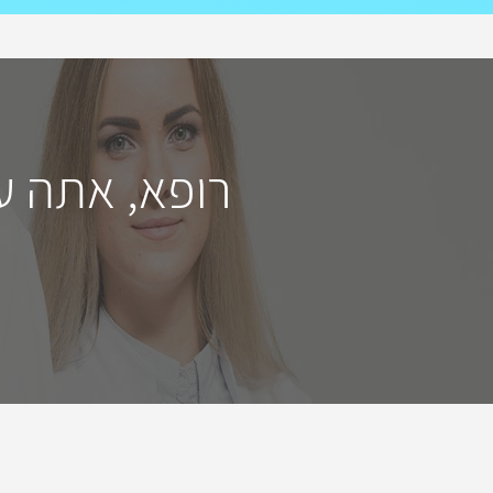
רופא, אתה ע