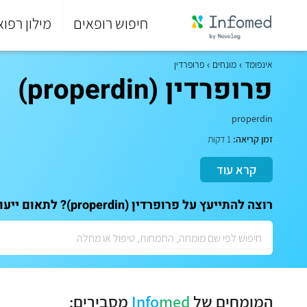
חיפוש רופאים
מילון רפוא
סוף
התפריט
אינפומד
מונחים
פרופרדין
הראשי.
פרופרדין (properdin)
properdin
זמן קריאה:
1 דקות
קרא עוד
רוצה להתייעץ על פרופרדין (properdin)? לתאום ייעוץ אישי עם המומחים שלנו:
המומחים של
med
Info
מסבירים: