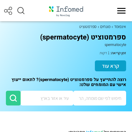
אינפומד
מונחים
ספרמטוציט
ספרמטוציט (spermatocyte)
spermatocyte
זמן קריאה:
1 דקות
קרא עוד
רוצה להתייעץ על ספרמטוציט (spermatocyte)? לתאום ייעוץ
אישי עם המומחים שלנו: