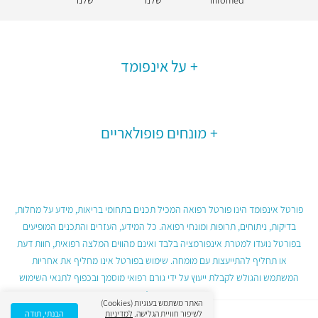
Infomed
שלנו
שלנו
על אינפומד
מונחים פופולאריים
פורטל אינפומד הינו פורטל רפואה המכיל תכנים בתחומי בריאות, מידע על מחלות,
בדיקות, ניתוחים, תרופות ומונחי רפואה. כל המידע, העזרים והתכנים המופיעים
בפורטל נועדו למטרת אינפורמציה בלבד ואינם מהווים המלצה רפואית, חוות דעת
או תחליף להתייעצות עם מומחה. שימוש בפורטל אינו מחליף את אחריות
המשתמש והגולש לקבלת ייעוץ על ידי גורם רפואי מוסמך ובכפוף לתנאי השימוש
בפורטל.
האתר משתמש בעוגיות (Cookies)
לשיפור חוויית הגלישה.
למדיניות
הבנתי, תודה