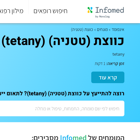
חיפוש רופאים
מילון רפוא
סוף
התפריט
אינפומד
מונחים
כווצת (טטניה)
הראשי.
כווצת (טטניה) (tetany)
tetany
זמן קריאה:
1 דקות
קרא עוד
רוצה להתייעץ על כווצת (טטניה) (tetany)? לתאום ייעוץ אישי עם המומחים שלנו:
המומחים של
med
Info
מסבירים: