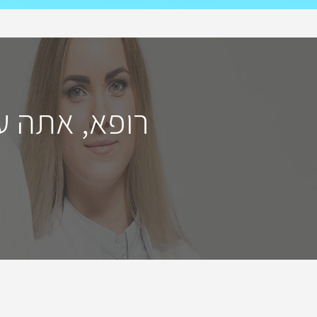
רופא, אתה ע