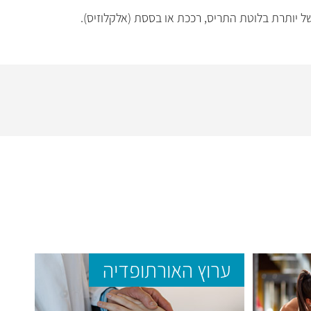
של יותרת בלוטת התריס, רככת או בססת (אלקלוזיס).
ערוץ האורתופדיה
ער