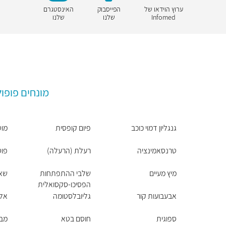
ערוץ הוידאו של
הפייסבוק
האינסטגרם
Infomed
שלנו
שלנו
מונחים פופול
גנגליון דמוי כוכב
פיום קופסית
מוט
טרנסאמינציה
רעלת (הרעלה)
פוס
מיץ מעיים
שלבי ההתפתחות
שאי
הפסיכו-סקסואלית
אבעבועות קור
גליובלסטומה
אלק
ספוגית
חוסם בטא
מבח