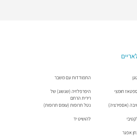
אריים
גן
התמודדות עם משבר
פטאז חומצי
היפרפלזיה (שגשוג) של
רירית הרחם
בה (אספירציה)
נטל תרופות (עומס תרופות)
טיבי
להושיט יד
ן אפגר