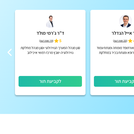
 אייל הנדלר
ד"ר ג'רמי מולד
5
(
20 חוות דעת
)
(
19 חוות דעת
)
 אורתופד מומחה ומנתח עמוד
סגן מנהל המערך הנוירולוגי וסגן מנהל מחלקת
מומ
רופא ומנתח בכיר במחלקת
נוירולוגיה-שבץ מרכז רפואי איכילוב
מאי
ה בבית החולים "בילינסון"
אבח
ביעת תור
לקביעת תור