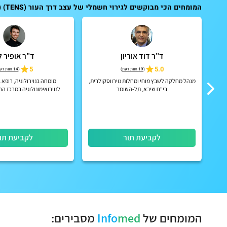
המומחים הכי מבוקשים לגירוי חשמלי של עצב דרך העור (TENS) (transcutaneous electrical nerve stimulation, TENS):
ד"ר דוד אוריון
ד"ר אופיר לו
ית
5.0
5
(
19 חוות דעת
)
(
14 חוות דעת
מנהל מחלקה לשבץ מוחי ומחלות נוירווסקולרית,
מומחה בנוירולוגיה, רופא 
בי"ח שיבא, תל-השומר
לנוירואימונולוגיה במרכז ה
(איכילוב)
לקביעת תור
לקביעת תו
המומחים של
med
Info
מסבירים: