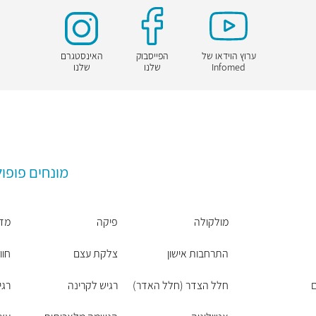
ערוץ הוידאו של
הפייסבוק
האינסטגרם
Infomed
שלנו
שלנו
מונחים פופול
מולקולה
פיקה
מדי
התרחבות אישון
צלקת עצם
חוו
ם
חלל הצדר (חלל האדר)
רגיש לקרינה
רגי