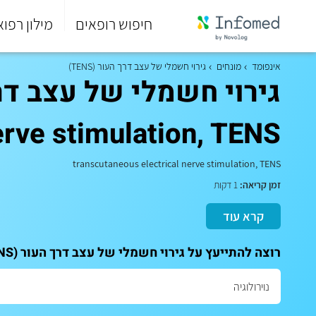
חיפוש רופאים
מילון רפוא
סוף
התפריט
אינפומד
מונחים
גירוי חשמלי של עצב דרך העור (TENS)
הראשי.
rve stimulation, TENS)
transcutaneous electrical nerve stimulation, TENS
זמן קריאה:
1 דקות
קרא עוד
רוצה להתייעץ על גירוי חשמלי של עצב דרך העור (TENS) (transcutaneous electrical nerve stimulation, TENS)? לתאום ייעוץ אישי עם המומחים שלנו: