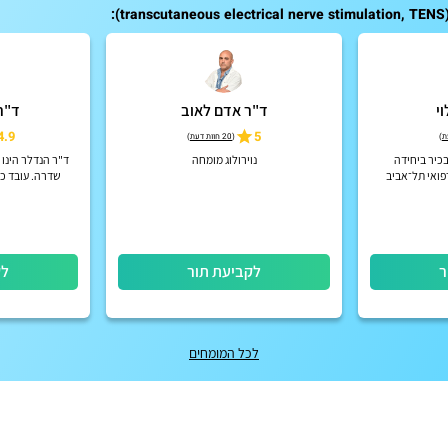
י
ד"ר אדם לאוב
ד"ר
4.9
5
)
(
20 חוות דעת
)
בכיר ביחידה
נוירולוג מומחה
ד"ר הנדלר הינו
רפואי תל־אביב
שדרה. עובד כ
נוירוכירורגי
ר
לקביעת תור
לק
לכל המומחים