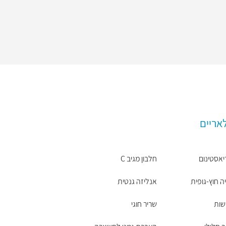
אריים
אסטינום
חלבון מגיב C
יה חוץ-גופית
אנליזה גנטית
שות
שריר חוגי