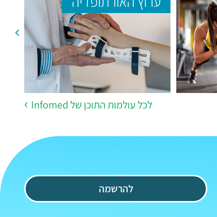
ערוץ האורתופדיה
ער
לכל עולמות התוכן של Infomed
להרשמה