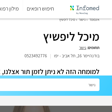
חיפוש רופאים
מילון רפוא
סוף
אינפומד
גישור
מיכל ליפשיץ
התפריט
הראשי.
מיכל ליפשיץ
תחומים:
גישור
בודנהיימר 16, תל אביב - יפו
|
0523492776
למומחה הזה לא ניתן לזמן תור אצלנו, 