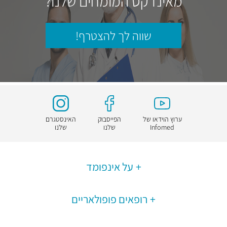
מאינדקס המומחים שלנו?
שווה לך להצטרף!
ערוץ הוידאו של
הפייסבוק
האינסטגרם
Infomed
שלנו
שלנו
על אינפומד
רופאים פופולאריים