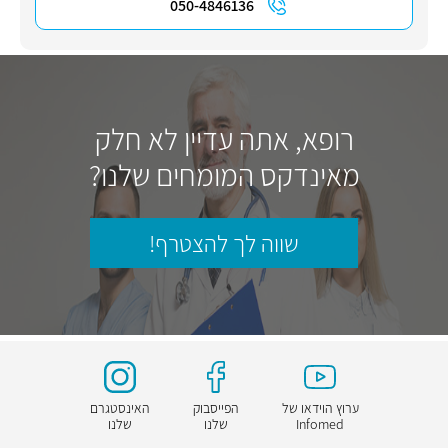
050-4846136
רופא, אתה עדיין לא חלק
מאינדקס המומחים שלנו?
שווה לך להצטרף!
ערוץ הוידאו של
הפייסבוק
האינסטגרם
Infomed
שלנו
שלנו