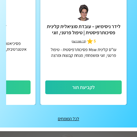
לידר ניסימיאן – עובדת סוציאלית קלינית
ד"ר 
פסיכותרפיסטית | טיפול פרטני, זוגי
5
ומשפחתי
5
(
13 חוות דעת
)
פסיכיאטרית 
אינטגרטיבית, מנ
עו"ס קלינית Msw פסיכותרפיסטית - טיפול
הולי
פרטני, זוגי ומשפחתי, מנחת קבוצות ומרצה
בתחומי הנפש
לקביעת תור
לק
לכל המומחים