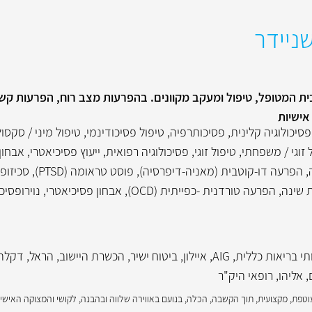
ניידר
ת המטופל, טיפול ומעקב מקוונים. בהפרעות מצב רוח, הפרעות קשב
אישיות
פסיכולוגיה קלינית
,
פסיכותרפיה
,
טיפול פסיכודינמי
,
טיפול מיני / סקסול
 זוגי / משפחתי
,
טיפול זוגי
,
פסיכולוגיה רפואית
,
ייעוץ פסיכיאטרי
,
אבחון
,
הפרעה דו-קוטבית (מאניה-דיפרסיה)
,
פוסט טראומה (PTSD)
,
סכיזופר
 שינה
,
הפרעה טורדנית -כפייתית (OCD)
,
אבחון פסיכיאטרי
,
נוירופסיכ
תי בריאות כללית
,
AIG
,
איילון
,
ביטוח ישיר
,
הכשרת היישוב
,
הראל
,
דקלה
,
אליהו
,
רופאי היק"ר
עוטפת, מקצועית, תוך הקשבה, הכלה, בנועם באווירה שלווה ובהבנה, לקושי והמצוקה האישית