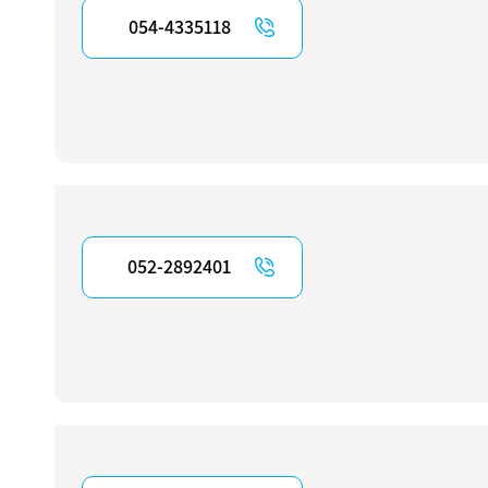
054-4335118
052-2892401