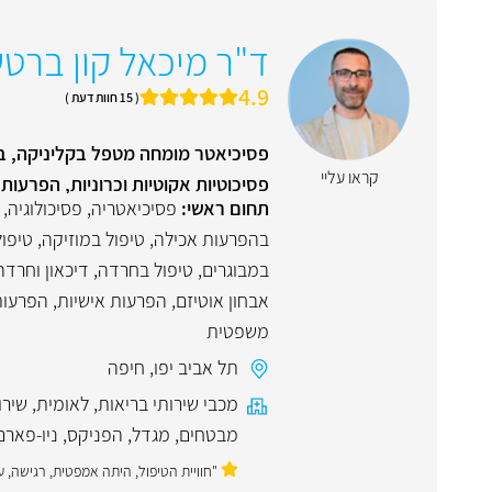
ד"ר מיכאל קון ברטש
4.9
( 15 חוות דעת )
פסיכיאטר מומחה מטפל בקליניקה, בי
קראו עליי
פסיכוטיות אקוטיות וכרוניות, הפרעות 
תחום ראשי:
פסיכיאטריה
,
פסיכולוגיה
,
בהפרעות אכילה
,
טיפול במוזיקה
,
טיפול
במבוגרים
,
טיפול בחרדה
,
דיכאון וחרדה
אבחון אוטיזם
,
הפרעות אישיות
,
הפרעות
משפטית
תל אביב יפו
,
חיפה
מכבי שירותי בריאות
,
לאומית
,
שירו
מבטחים
,
מגדל
,
הפניקס
,
ניו-פארם
"חוויית הטיפול, היתה אמפטית, רגישה, 