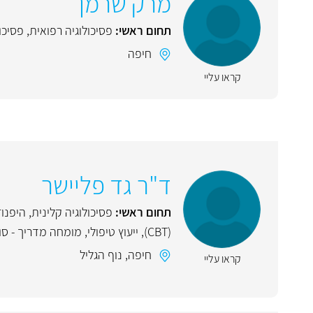
מרק שרמן
תחום ראשי:
פסיכולוגיה רפואית
,
פסיכו
חיפה
קראו עליי
ד"ר גד פליישר
תחום ראשי:
פסיכולוגיה קלינית
,
היפנוז
(CBT)
,
ייעוץ טיפולי
,
מומחה מדריך - סופ
חיפה
,
נוף הגליל
קראו עליי