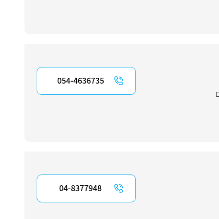
054-4636735
ם
04-8377948