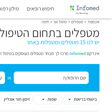
חיפוש רופאים
מילון רפוא
סוף
אינפומד
>
מטפלים
>
טיפול זוגי
>
חיפה
התפריט
הראשי.
מטפלים בתחום הטיפול ז
יש לנו 15 מטפלים ומטפלות באתר
אינדקס
med
Info
מרכז לך מבחר מטפלים העוסקים בטיפול זוג
או
ביטוחי בריאות
שפות
זימון תור אונליין