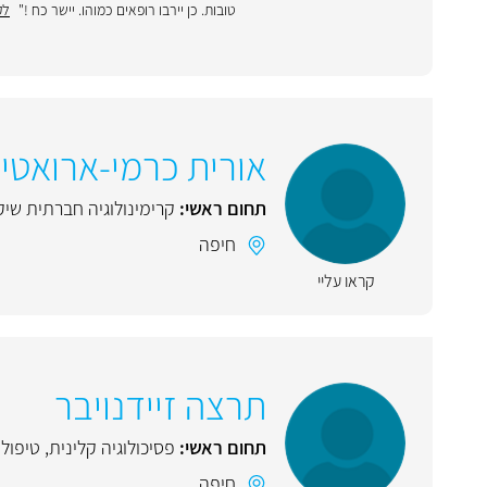
טובות. כן יירבו רופאים כמוהו. יישר כח !"
לק
אורית כרמי-ארואטי
תחום ראשי:
קרימינולוגיה חברתית שיק
חיפה
קראו עליי
תרצה זיידנויבר
תחום ראשי:
פסיכולוגיה קלינית
,
טיפול ז
חיפה