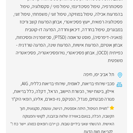
פסיכותרפיה
,
טיפול פסיכודינמי
,
טיפול מיני / סקסולוגיה
,
טיפול
בהפרעות אכילה
,
טיפול במוזיקה
,
טיפול זוגי / משפחתי
,
טיפול זוגי
,
פסיכולוגיה רפואית
,
ייעוץ פסיכיאטרי
,
אבחון הפרעות קשב וריכוז
במבוגרים
,
טיפול בחרדה
,
דיכאון וחרדה
,
הפרעה דו-קוטבית
(מאניה-דיפרסיה)
,
פוסט טראומה (PTSD)
,
סכיזופרניה ופסיכוזות
,
אבחון אוטיזם
,
הפרעות אישיות
,
הפרעות שינה
,
הפרעה טורדנית -
כפייתית (OCD)
,
אבחון פסיכיאטרי
,
נוירופסיכיאטריה
,
פסיכיאטריה
משפטית
תל אביב יפו
,
חיפה
מכבי שירותי בריאות
,
לאומית
,
שירותי בריאות כללית
,
AIG
,
איילון
,
ביטוח ישיר
,
הכשרת היישוב
,
הראל
,
דקלה
,
כלל בריאות
,
מנורה מבטחים
,
מגדל
,
הפניקס
,
ניו-פארם
,
אליהו
,
רופאי היק"ר
"חוויית הטיפול, היתה אמפטית, רגישה, עוטפת, מקצועית, תוך
הקשבה, הכלה, בנועם באווירה שלווה ובהבנה, לקושי והמצוקה
האישית. הרגשתי שאני בידיים טובות. כן יירבו רופאים כמוהו. יישר כח !"
לקריאת חוות הדעת