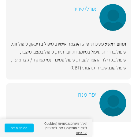
אורלי שריר
תחום ראשי:
פסיכותרפיה
,
העצמה אישית
,
טיפול בדיכאון
,
טיפול זוגי
,
טיפול בחרדה
,
טיפול במיומנויות חברתיות
,
טיפול במצבי משבר
,
טיפול בקהילה ההומו-לסבית
,
טיפול פסיכודינמי ממוקד / קצר מועד
,
טיפול קוגניטיבי התנהגותי (CBT)
יפה מנת
האתר משתמש בעוגיות (Cookies)
לשיפור חוויית הגלישה.
למדיניות
הבנתי, תודה
תחום ראשי:
פסיכולוגיה חינוכית
,
ייעוץ חינוכי
,
טיפול זוגי
,
טיפול
הפרטיות