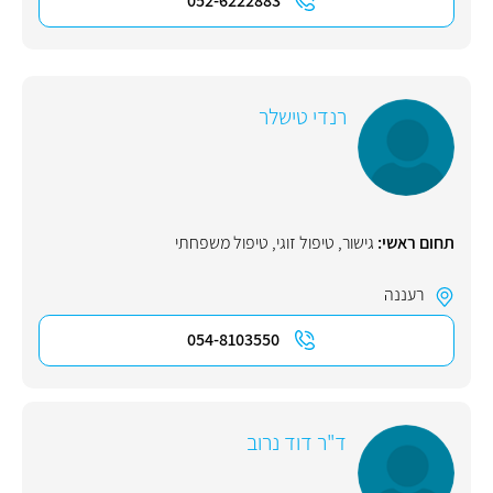
052-6222883
רנדי טישלר
תחום ראשי:
גישור
,
טיפול זוגי
,
טיפול משפחתי
רעננה
054-8103550
ד"ר דוד נרוב