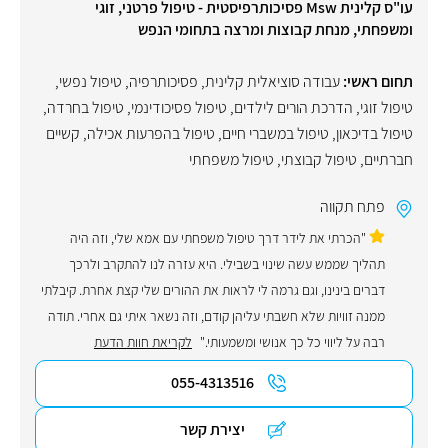
עו"ס קלינית Msw פסיכותרפיסטית - טיפול פרטני, זוגי
ומשפחתי, מנחת קבוצות ומרצה בתחומי הנפש
תחום ראשי:
עבודה סוציאלית קלינית
,
פסיכותרפיה
,
טיפול נפשי
,
טיפול זוגי
,
הדרכת הורים לילדים
,
טיפול פסיכודינמי
,
טיפול בחרדה
,
טיפול בדיכאון
,
טיפול במשברי חיים
,
טיפול בהפרעות אכילה
,
קשיים
חברתיים
,
טיפול קבוצתי
,
טיפול משפחתי
פתח תקווה
"הכרתי את לידר דרך טיפול משפחתי עם אמא שלי, וזה היה
תהליך שממש עשה שינוי בשבילי. היא עזרה לנו להתקרב ולרכך
דברים בינינו, וגם גרמה לי לראות את ההורים שלי קצת אחרת. קיבלתי
ממנה זוויות שלא חשבתי עליהן קודם, וזה נשאר איתי גם אחרי. תודה
רבה על ליווי כל כך אנושי ומשמעותי."
לקריאת חוות הדעת
055-4313516
יצירת קשר