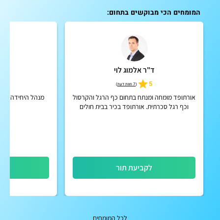
המומחים הכי מבוקשים בתחום:
ד"ר אלמוג לוי
ד"ר 
5.0
5
(
7 חוות דעת
)
אורתופד מומחה ומנתח בתחום כף הרגל והקרסול
מנהל היחידה לאור
וכף רגל סכרתית. אורתופד בכיר בבית חולים
"שמיר" אסף הרופא
לקביעת תור
לק
לכל המומחים