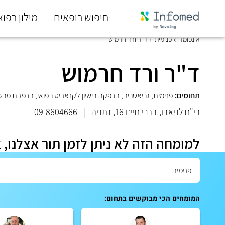
חיפוש רופאים
מילון רפוא
סוף
אינפומד
פנימית
ד"ר ורד חרמוש
התפריט
הראשי.
ד"ר ורד חרמוש
תחומים:
פנימית
,
גריאטריה
,
הנפקת רישיון לקנאביס רפואי
,
הנפקת מרשם
בי"ח לניאדו, דברי חיים 16, נתניה
|
09-8604666
למומחה הזה לא ניתן לזמן תור אצלנו, 
המומחים הכי מבוקשים בתחום: