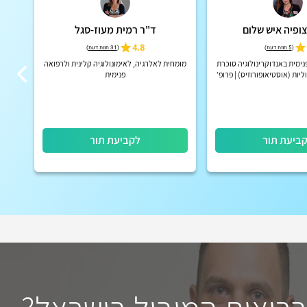
צופיה איש שלום
ד"ר רמית מעוז-סגל
ד
4.8
(
5 חוות דעת
)
(
31 חוות דעת
)
ימית באנדוקרינולוגיה סוכרת
מומחית לאלרגיה, לאימונולוגיה קלינית ולרפואה
מנה
ות (אוסטיאופורוזיס) | פרופ’
פנימית
 בפקולטה לרפואה של הטכניון
ביעת תור
לקביעת תור