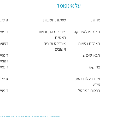
על אינפומד
אודות
שאלות תשובות
גריאט
הצטרפו לאינדקס
אינדקס התמחויות
רופאי
ראשיות
הצהרת נגישות
אינדקס אזורים
רפואה
ויישובים
תנאי שימוש
רופאי
רפואי
צור קשר
רופאי 
שינוי בעלות ומאגר
גריאט
מידע
פרסום בפורטל
רופאי