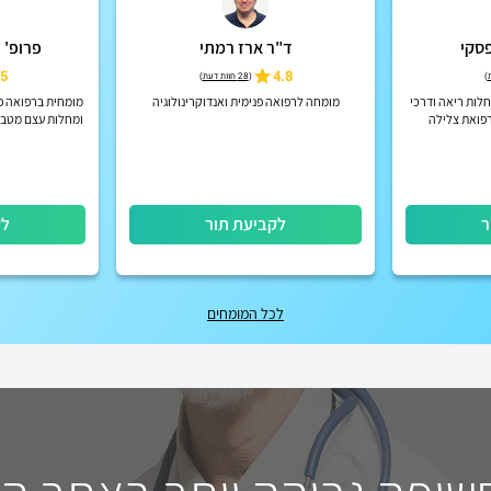
פסקי
ד"ר ארז רמתי
פרופ' 
5
4.8
)
(
28 חוות דעת
)
לות ריאה ודרכי
מומחה לרפואה פנימית ואנדוקרינולוגיה
מומחית ברפואה פנ
רפואת צלילה
ומחלות עצם מטבולי
חבר קליני בדימוס
ר
לקביעת תור
לק
לכל המומחים