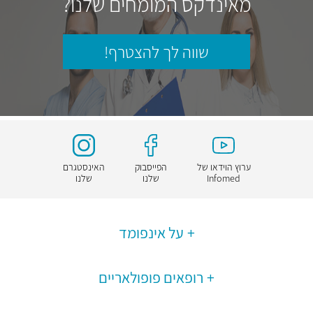
מאינדקס המומחים שלנו?
שווה לך להצטרף!
ערוץ הוידאו של
הפייסבוק
האינסטגרם
Infomed
שלנו
שלנו
על אינפומד
רופאים פופולאריים