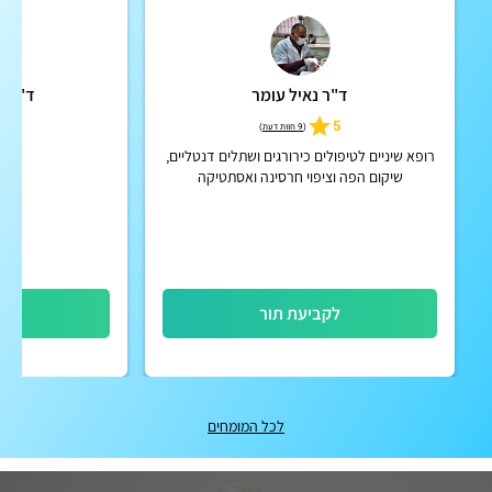
ד"ר נאיל עומר
ד"ר ע
5.0
5
(
9 חוות דעת
)
רופא שיניים לטיפולים כירורגים ושתלים דנטליים,
שיקום הפה וציפוי חרסינה ואסתטיקה
לקביעת תור
לק
לכל המומחים