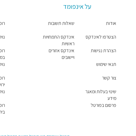
על אינפומד
אודות
שאלות תשובות
רופ
הצטרפו לאינדקס
אינדקס התמחויות
נוי
ראשיות
הצהרת נגישות
אינדקס אזורים
רופ
ויישובים
במב
תנאי שימוש
נוי
צור קשר
רופ
ירו
שינוי בעלות ומאגר
נוי
מידע
פרסום בפורטל
רופ
ביר