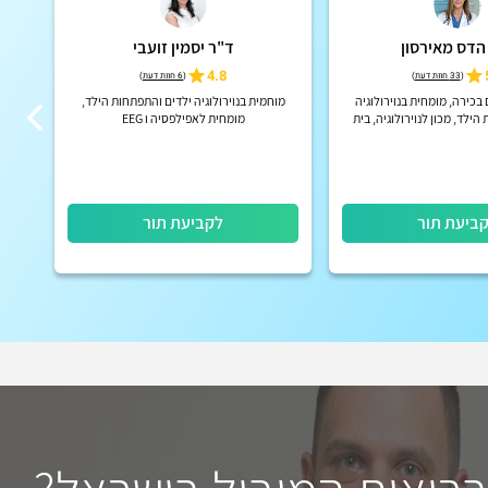
הדס מאירסון
ד"ר יסמין זועבי
4.8
(
33 חוות דעת
)
(
6 חוות דעת
)
ם בכירה, מומחית בנוירולוגיה
מוחמית בנוירולוגיה ילדים והתפתחות הילד,
הילד, מכון לנוירולוגיה, בית
מומחית לאפילפסיה ו EEG
דנה דואק, איכילוב
ביעת תור
לקביעת תור