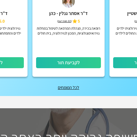
טיין
ד"ר אסתר גנלין - כהן
ד"ר 
5.0
5
)
(
32 חוות דעת
)
ירולוגית ילדים
רופאה בכירה, מנהלת המרפאה לטיפול במחלות
נוירולוגית ילדי
החולים לילדים
נוירואימונולוגיות, המכון לנוירולוגיה, בית חולים
ילדים והתפתחות 
תל אביב
שניידר.
חולים 
ר
לקביעת תור
לק
לכל המומחים