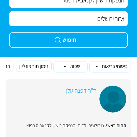
חיפוש
ביטוחי בריאות
שפות
זימון תור אונליין
הרופא
ד"ר דפנה גולן
תחום ראשי:
נוירולוגיה ילדים
,
הנפקת רישיון לקנאביס רפואי