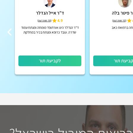
 פיטר בלה
ד"ר אייל הנדלר
4.9
(
10 חוות דעת
)
(
18 חוות דעת
)
חה ברפואת כאב
ד"ר הנדלר הינו אורתופד מומחה ומנתח עמוד
מומח
שדרה. עובד כרופא ומנתח בכיר במחלקת
כאב פ
נוירוכירורגיה בבית החולים "בילינסון"
ביעת תור
לקביעת תור