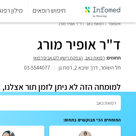
חיפוש רופאים
מילון רפוא
סוף
אינפומד
רפואת כאב
ד"ר אופיר מורג
התפריט
הראשי.
ד"ר אופיר מורג
תחומים:
רפואת כאב
,
הנפקת רישיון לקנאביס רפואי
תל השומר, דרך שיבא 2, רמת גן
|
03-5544077
למומחה הזה לא ניתן לזמן תור אצלנו, 
המומחים הכי מבוקשים בתחום: