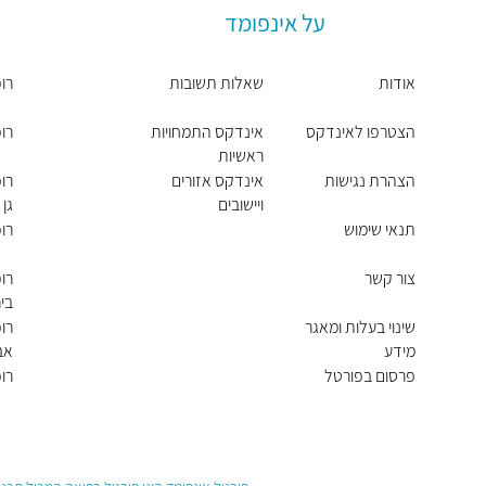
על אינפומד
אודות
שאלות תשובות
רו
הצטרפו לאינדקס
אינדקס התמחויות
רו
ראשיות
הצהרת נגישות
אינדקס אזורים
רו
ויישובים
גן
תנאי שימוש
רו
צור קשר
רו
בי
שינוי בעלות ומאגר
רו
מידע
אבי
פרסום בפורטל
רו