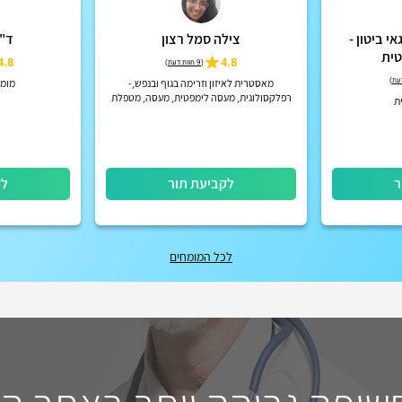
י ביטון -
צילה סמל רצון
ד"ר
ית
4.8
4.8
(
9 חוות דעת
)
)
מאסטרית לאיזון וזרימה בגוף ובנפש,-
מומ
רפלקסולוגית, מעסה לימפטית, מעסה, מטפלת
ת
אנרגטית מרחוק ומקדמת אורח חיים בריא
ר
לקביעת תור
לק
לכל המומחים