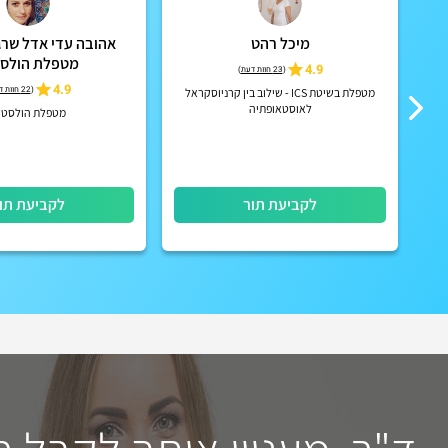
ת
מיכל רהט
אהובה עדי אדל שרגא
מטפלת הולסט
4.9
(
23 חוות דעת
)
4.9
(
22 חוות דעת
מטפלת בשיטת ICS - שילוב בין קרניוסקראל
לאוסטאופתיה
מטפלת הולסטי
לקביעת תור
לקביעת תו