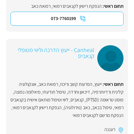
תחום ראשי:
הנפקת רישיון לקנאביס רפואי
,
רפואת כאב
073-7760199
Canheal - ייעוץ הדרכה וליווי מטופלי
קנאביס
תחום ראשי:
ייעוץ
,
הפרעות קשב וריכוז
,
רפואת כאב
,
אונקולוגיה
קלינית ורדיותרפיה
,
דיכאון וחרדה
,
טיפול תודעתי
,
מיאלומה נפוצה
,
פוסט טראומה (PTSD)
,
קנאביס
,
ליווי וטיפול מותאם אישית בקנאביס
רפואי
,
טיפול בכאב
,
כאב (נוירולוגיה)
,
הנפקת רישיון לקנאביס רפואי
,
הנפקת מרשם לקנאביס רפואי
רעננה