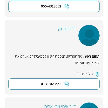
055-4313052
ד"ר רם זק
תחום ראשי:
אורתופדיה
,
הנפקת רישיון לקנאביס רפואי
,
רפואת
ספורט אורתופדית
תל אביב - יפו
073-7023553
ד"ר איתי גור- אריה