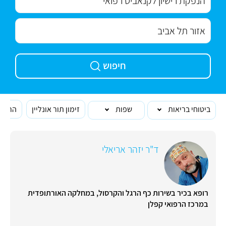
חיפוש
ביטוחי בריאות
שפות
זימון תור אונליין
הרופא
ד"ר יזהר אריאלי
רופא בכיר בשירות כף הרגל והקרסול, במחלקה האורתופדית
במרכז הרפואי קפלן