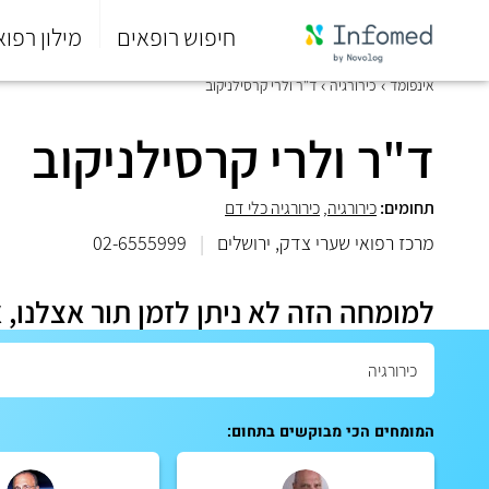
חיפוש רופאים
מילון רפוא
סוף
אינפומד
כירורגיה
ד"ר ולרי קרסילניקוב
התפריט
הראשי.
ד"ר ולרי קרסילניקוב
תחומים:
כירורגיה
,
כירורגיה כלי דם
מרכז רפואי שערי צדק, ירושלים
|
02-6555999
למומחה הזה לא ניתן לזמן תור אצלנו, 
המומחים הכי מבוקשים בתחום: