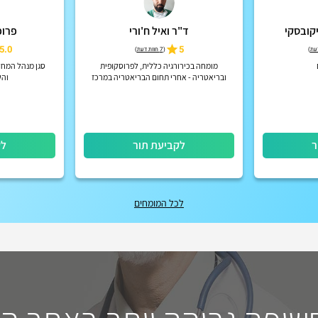
יקובסקי
ד"ר ואיל ח'ורי
פרופ
5.0
5
)
(
7 חוות דעת
)
מומחה בכירורגיה כללית, לפרוסקופית
סגן מנהל המחל
ובריאטריה - אחרי תחום הבריאטריה במרכז
והש
רפואי צפון (פוריה)
ר
לקביעת תור
לק
לכל המומחים