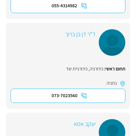
055-4314982
ד"ר דן בן ברוך
תחום ראשי:
כירורגיה
,
כירורגיית שד
נתניה
073-7023560
יעקב אסא