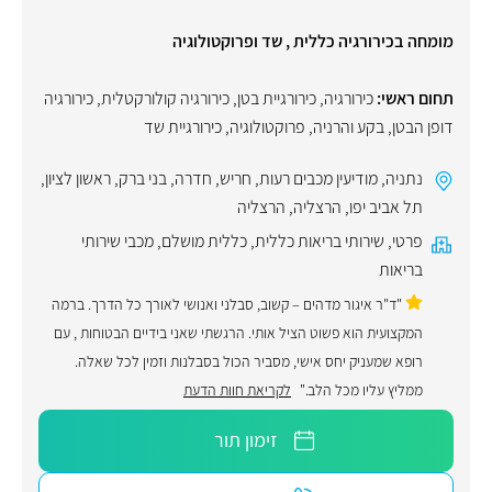
מומחה בכירורגיה כללית , שד ופרוקטולוגיה
תחום ראשי:
כירורגיה
,
כירורגיית בטן
,
כירורגיה קולורקטלית
,
כירורגיה
דופן הבטן
,
בקע והרניה
,
פרוקטולוגיה
,
כירורגיית שד
נתניה
,
מודיעין מכבים רעות
,
חריש
,
חדרה
,
בני ברק
,
ראשון לציון
,
תל אביב יפו
,
הרצליה
,
הרצליה
פרטי
,
שירותי בריאות כללית
,
כללית מושלם
,
מכבי שירותי
בריאות
"ד"ר איגור מדהים – קשוב, סבלני ואנושי לאורך כל הדרך. ברמה
המקצועית הוא פשוט הציל אותי. הרגשתי שאני בידיים הבטוחות , עם
רופא שמעניק יחס אישי, מסביר הכול בסבלנות וזמין לכל שאלה.
ממליץ עליו מכל הלב."
לקריאת חוות הדעת
זימון תור