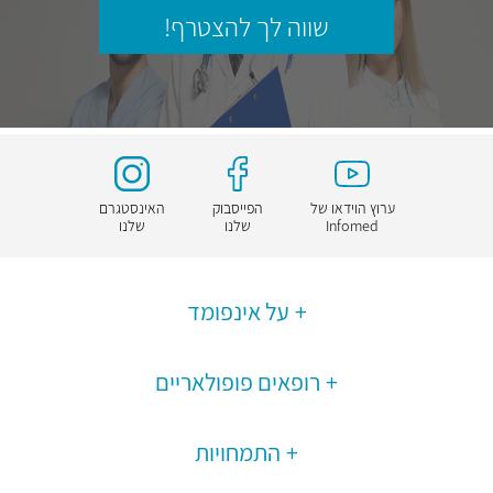
שווה לך להצטרף!
ערוץ הוידאו של
הפייסבוק
האינסטגרם
Infomed
שלנו
שלנו
על אינפומד
רופאים פופולאריים
התמחויות