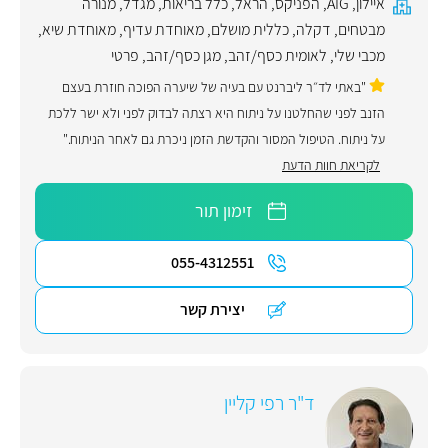
איילון
,
AIG
,
הפניקס
,
הראל
,
כלל בריאות
,
מגדל
,
מנורה
מבטחים
,
דקלה
,
כללית מושלם
,
מאוחדת עדיף
,
מאוחדת שיא
,
מכבי שלי
,
לאומית כסף/זהב
,
מגן כסף/זהב
,
פרטי
"באתי לד״ר ליברנט עם בעיה של שיערה הפוכה חוזרת בעצם
הזנב לפני שהחלטנו על ניתוח היא רצתה לבדוק לפני ולא ישר ללכת
על ניתוח. הטיפול המסור והקדשת הזמן ניכרת גם לאחר הניתוח."
לקריאת חוות הדעת
זימון תור
055-4312551
יצירת קשר
ד"ר רפי קליין