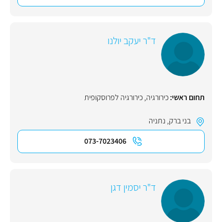
ד"ר יעקב יולנו
תחום ראשי:
כירורגיה
,
כירורגיה לפרוסקופית
בני ברק
,
נתניה
073-7023406
ד"ר יסמין דגן