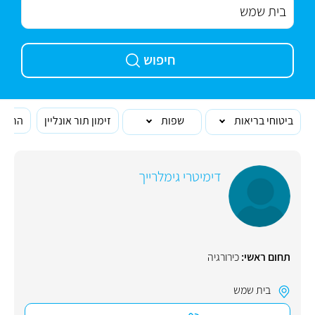
חיפוש
ביטוחי בריאות
שפות
זימון תור אונליין
הרופא
דימיטרי גימלרייך
תחום ראשי:
כירורגיה
בית שמש