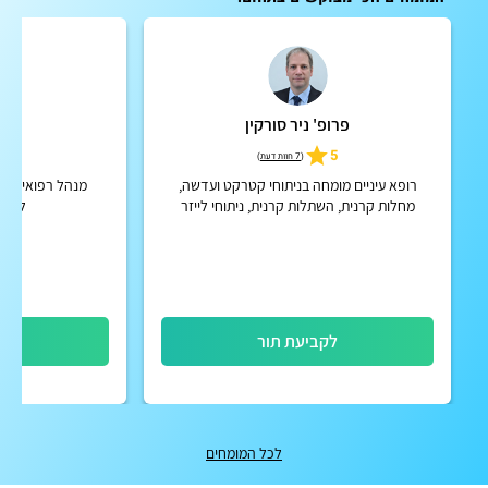
פרופ' ניר סורקין
ד"ר 
5
5
(
7 חוות דעת
)
רופא עיניים מומחה בניתוחי קטרקט ועדשה,
מנהל רפואי של 
מחלות קרנית, השתלות קרנית, ניתוחי לייזר
לניתו
להסרת משקפיים. מנהל המחקר בקרנית ומקטע
קדמי של העין בביה"ח איכילו...
לקביעת תור
לק
לכל המומחים