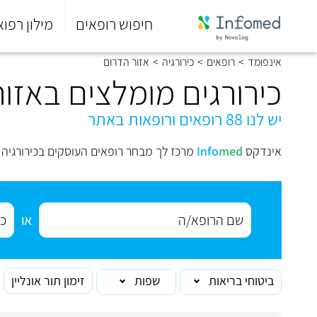
חיפוש רופאים
מילון רפוא
סוף
אינפומד
>
רופאים
>
כירורגיה
>
אזור הדרום
התפריט
הראשי.
כירורגים מומלצים באזו
יש לנו 88 רופאים ורופאות באתר
אינדקס
med
Info
מרכז לך מבחר רופאים העוסקים בכירורגיה 
או
ביטוחי בריאות
שפות
זימון תור אונליין