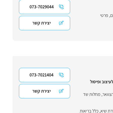
073-7029044
ם
,
פרטי
יצירת קשר
073-7021404
עיצוב ופיסול
יצירת קשר
צוואר
,
מחלות שד
ת שיא
,
כלל בריאות