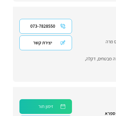
073-7828550
ס מרה
יצירת קשר
ה מבטחים
,
דקלה
,
זימון תור
 ספרא