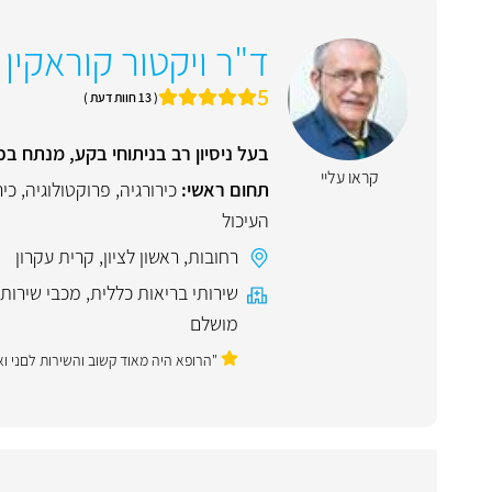
ד"ר ויקטור קוראקין
5
( 13 חוות דעת )
בעל ניסיון רב בניתוחי בקע, מנתח ב
קראו עליי
תחום ראשי:
כירורגיה
,
פרוקטולוגיה
,
כיר
העיכול
רחובות
,
ראשון לציון
,
קרית עקרון
שירותי בריאות כללית
,
מכבי שירותי
מושלם
"הרופא היה מאוד קשוב והשירות לםני ו