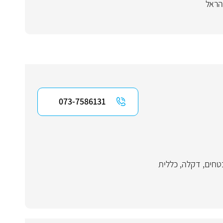
הראל
073-7586131
טחים
,
דקלה
,
כללית