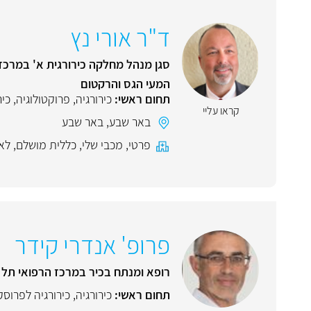
ד"ר אורי נץ
סגן מנהל מחלקה כירורגית א' במרכז 
המעי הגס והרקטום
תחום ראשי:
כירורגיה
,
פרוקטולוגיה
,
כיר
קראו עליי
באר שבע
,
באר שבע
פרטי
,
מכבי שלי
,
כללית מושלם
,
לא
פרופ' אנדרי קידר
רופא ומנתח בכיר במרכז הרפואי תל א
תחום ראשי:
כירורגיה
,
כירורגיה לפרוסק