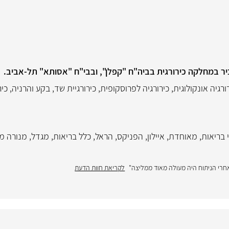
כיר במחלקה כירורגית בביה"ח "קפלן", ובבי"ח "אסותא" תל-אביב.
ורגיה אונקולוגית
,
כירורגיה לפרוסקופית
,
כירורגיית שד
,
בקע והרניה
,
כיר
 בריאות
,
מאוחדת
,
איילון
,
הפניקס
,
הראל
,
כלל בריאות
,
מגדל
,
מנורה מ
אחרי הניתוח היה מעולה מאוד ממליצה"
לקריאת חוות הדעת