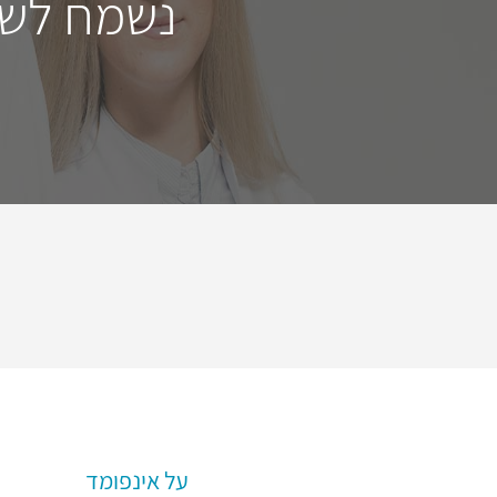
נשמח לשמ
על אינפומד