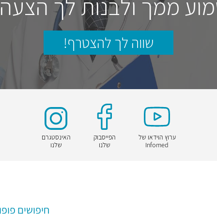
וע ממך ולבנות לך הצעה
שווה לך להצטרף!
ערוץ הוידאו של
הפייסבוק
האינסטגרם
Infomed
שלנו
שלנו
חיפושים פופו