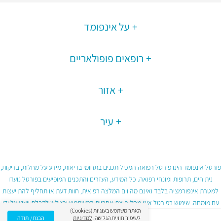
על אינפומד
רופאים פופולאריים
אזור
עיר
פורטל אינפומד הינו פורטל רפואה המכיל תכנים בתחומי בריאות, מידע על מחלות, בדיקות,
ניתוחים, תרופות ומונחי רפואה. כל המידע, העזרים והתכנים המופיעים בפורטל נועדו
למטרת אינפורמציה בלבד ואינם מהווים המלצה רפואית, חוות דעת או תחליף להתייעצות
עם מומחה. שימוש בפורטל אינו מחליף את אחריות המשתמש והגולש לקבלת ייעוץ על ידי
האתר משתמש בעוגיות (Cookies)
גורם רפואי מוסמך ובכפוף לתנאי השימוש בפורטל.
לשיפור חוויית הגלישה.
למדיניות
הבנתי, תודה