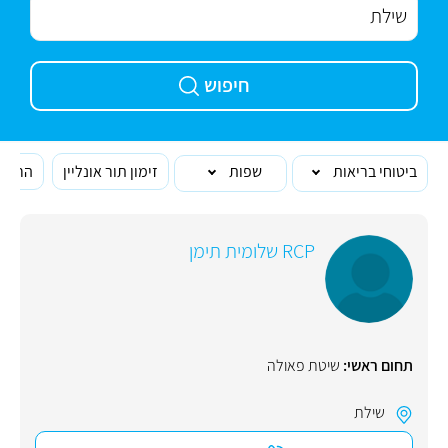
חיפוש
ביטוחי בריאות
שפות
זימון תור אונליין
הרופא
RCP שלומית תימן
תחום ראשי:
שיטת פאולה
שילת