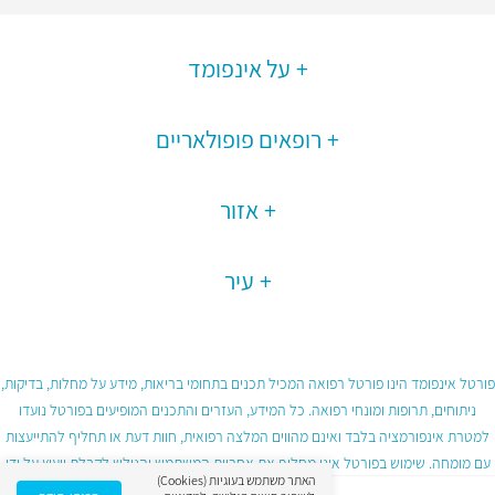
על אינפומד
רופאים פופולאריים
אזור
עיר
פורטל אינפומד הינו פורטל רפואה המכיל תכנים בתחומי בריאות, מידע על מחלות, בדיקות,
ניתוחים, תרופות ומונחי רפואה. כל המידע, העזרים והתכנים המופיעים בפורטל נועדו
למטרת אינפורמציה בלבד ואינם מהווים המלצה רפואית, חוות דעת או תחליף להתייעצות
עם מומחה. שימוש בפורטל אינו מחליף את אחריות המשתמש והגולש לקבלת ייעוץ על ידי
האתר משתמש בעוגיות (Cookies)
גורם רפואי מוסמך ובכפוף לתנאי השימוש בפורטל.