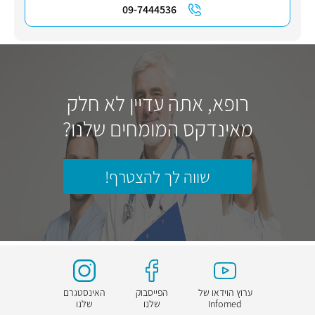
09-7444536
רופא, אתה עדיין לא חלק
מאינדקס המומחים שלנו?
שווה לך להצטרף!
ערוץ הוידאו של
הפייסבוק
האינסטגרם
Infomed
שלנו
שלנו