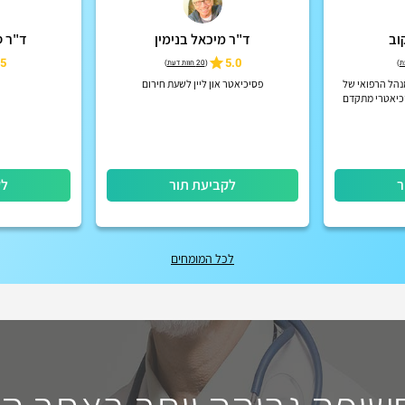
וב
ד"ר מיכאל בנימין
ד"ר ס
5
5.0
)
(
20 חוות דעת
)
הל הרפואי של
פסיכיאטר און ליין לשעת חירום
ר
לקביעת תור
לק
לכל המומחים