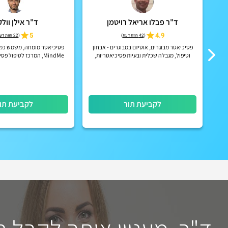
ד"ר פבלו אריאל רויטמן
ד"ר אילן וולק
ם
4.9
5
(
42 חוות דעת
)
(
22 חוות דעת
פסיכיאטר מבוגרים, אוטיזם במבוגרים - אבחון
פסיכיאטר מומחה, משמש כמנ
וטיפול, מגבלה שכלית ובעיות פסיכיאטריות,
MindMe, המרכז לטיפול פסיכיאטרי מתקדם
תורים פיזיים ובזום
לקביעת תור
לקביעת תו