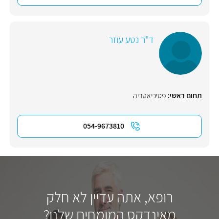
ד"ר נטע עוזר
תחום ראשי:
פסיכיאטריה
054-9673810
רופא, אתה עדיין לא חלק
מאינדקס המומחים שלנו?