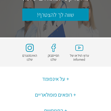
שווה לך להצטרף!
ערוץ הוידאו של
הפייסבוק
האינסטגרם
Infomed
שלנו
שלנו
על אינפומד
רופאים פופולאריים
התמחויות