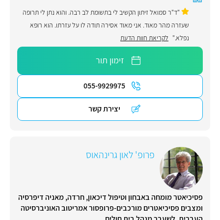
"ד"ר סמואל זיתון הקשיב לי בתשומת לב רבה. והוא נתן לי תרופה
שעזרה מהר מאוד. אני מאוד אסירה תודה לו על עזרתו. הוא רופא
נפלא."
לקריאת חוות הדעת
זימון תור
055-9929975
יצירת קשר
פרופ' לאון גרינהאוס
פסיכיאטר מומחה באבחון וטיפול דיכאון, חרדה, מאניה דיפרסיה
ומצבים פסיכיאטרים מורכבים-פרופסור אמריטוב האוניברסיטה
העברית, לשעבר מנהל בית חולים