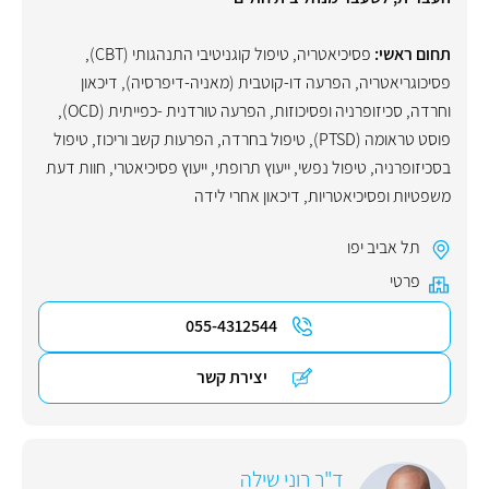
תחום ראשי:
פסיכיאטריה
,
טיפול קוגניטיבי התנהגותי (CBT)
,
פסיכוגריאטריה
,
הפרעה דו-קוטבית (מאניה-דיפרסיה)
,
דיכאון
וחרדה
,
סכיזופרניה ופסיכוזות
,
הפרעה טורדנית -כפייתית (OCD)
,
פוסט טראומה (PTSD)
,
טיפול בחרדה
,
הפרעות קשב וריכוז
,
טיפול
בסכיזופרניה
,
טיפול נפשי
,
ייעוץ תרופתי
,
ייעוץ פסיכיאטרי
,
חוות דעת
משפטיות ופסיכיאטריות
,
דיכאון אחרי לידה
תל אביב יפו
פרטי
055-4312544
יצירת קשר
ד"ר רוני שילה