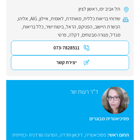
תל אביב יפו
,
ראשון לציון
שירותי בריאות כללית
,
מאוחדת
,
לאומית
,
איילון
,
AIG
,
אליהו
,
הכשרת היישוב
,
הפניקס
,
הראל
,
ביטוח ישיר
,
כלל בריאות
,
מגדל
,
מנורה מבטחים
,
דקלה
,
פרטי
073-7828511
יצירת קשר
ד"ר רעות שר
פסיכיאטרית מבוגרים
תחום ראשי:
פסיכיאטריה
,
דיכאון וחרדה
,
הפרעה טורדנית -כפייתית