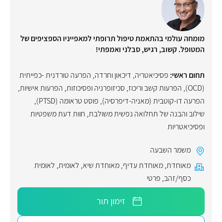
מומחה עולמי בהתאמת טיפול תרופתי למאפייניו הספציפים של
המטופל. קשוב, רגיש, סבלני ואמפתי!
תחום ראשי:
פסיכיאטריה
,
דיכאון וחרדה
,
הפרעה טורדנית -כפייתית
(OCD)
,
הפרעות קשב וריכוז
,
סכיזופרניה ופסיכוזות
,
הפרעות אישיות
,
הפרעה דו-קוטבית (מאניה-דיפרסיה)
,
פוסט טראומה (PTSD)
,
שילוב והבנה של תחלואה נפשית משולבת
,
חוות דעת משפטיות
ופסיכיאטריות
משמר השבעה
מאוחדת
,
מאוחדת עדיף
,
מאוחדת שיא
,
לאומית
,
לאומית
כסף/זהב
,
פרטי
זימון תור