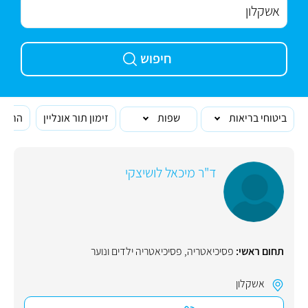
חיפוש
ביטוחי בריאות
שפות
זימון תור אונליין
הרופא
ד"ר מיכאל לושיצקי
תחום ראשי:
פסיכיאטריה
,
פסיכיאטריה ילדים ונוער
אשקלון