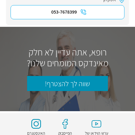
053-7678399
רופא, אתה עדיין לא חלק
מאינדקס המומחים שלנו?
שווה לך להצטרף!
ערוץ הוידאו של
הפייסבוק
האינסטגרם