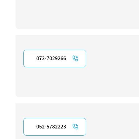
073-7029266
052-5782223