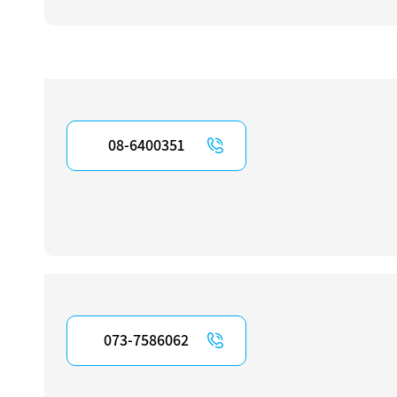
08-6400351
073-7586062