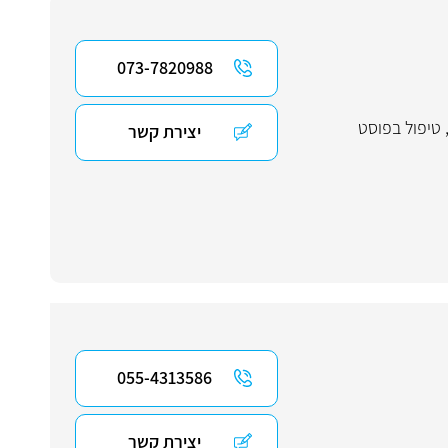
073-7820988
טיפול בפוסט
יצירת קשר
055-4313586
יצירת קשר