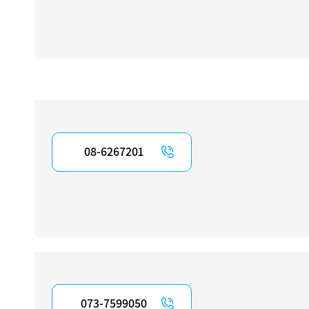
08-6267201
073-7599050