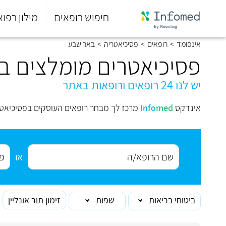
חיפוש רופאים
מילון רפוא
סוף
אינפומד
>
רופאים
>
פסיכיאטריה
>
באר שבע
התפריט
הראשי.
פסיכיאטרים מומלצים ב
יש לנו 24 רופאים ורופאות באתר
אינדקס
med
Info
מרכז לך מבחר רופאים העוסקים בפסיכיאט
או
ביטוחי בריאות
שפות
זימון תור אונליין