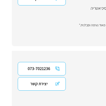
יכיאטריה
מאוד נעימה וסבלנית."
073-7021236
יצירת קשר