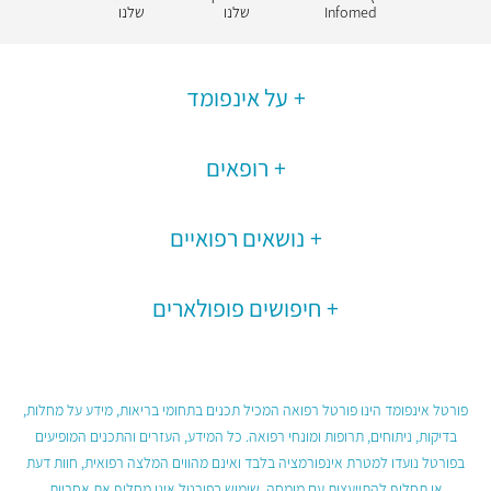
Infomed
שלנו
שלנו
על אינפומד
רופאים
נושאים רפואיים
חיפושים פופולארים
פורטל אינפומד הינו פורטל רפואה המכיל תכנים בתחומי בריאות, מידע על מחלות,
בדיקות, ניתוחים, תרופות ומונחי רפואה. כל המידע, העזרים והתכנים המופיעים
בפורטל נועדו למטרת אינפורמציה בלבד ואינם מהווים המלצה רפואית, חוות דעת
או תחליף להתייעצות עם מומחה. שימוש בפורטל אינו מחליף את אחריות