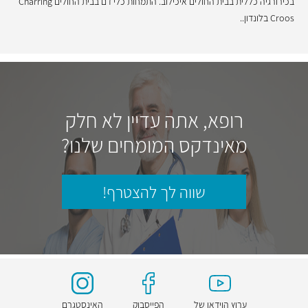
בכירורגיה כללית בבית החולים איכילוב. התמחות כלי דם בבית החולים Charring
Croos בלונדון..
רופא, אתה עדיין לא חלק
מאינדקס המומחים שלנו?
שווה לך להצטרף!
ערוץ הוידאו של
הפייסבוק
האינסטגרם