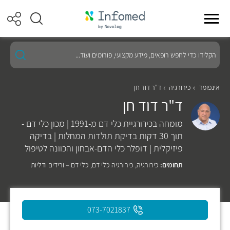
הקלידו
כדי
לחפש
רופאים,
מידע
אינפומד
כירורגיה
ד"ר דוד חן
מקצועי,
ד"ר דוד חן
פורומים
ועוד...
מומחה בכירורגיית כלי דם מ-1991 | מכון כלי דם -
תוך 30 דקות בדיקת תולדות המחלות | בדיקה
פיזיקלית | דופלר כלי הדם-אבחון והכוונה לטיפול
תחומים:
כירורגיה
,
כירורגיה כלי דם
,
כלי דם – ורידים ודליות
073-7021837