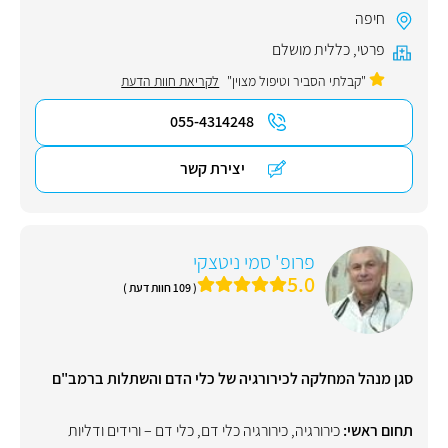
חיפה
פרטי
,
כללית מושלם
"קבלתי הסביר וטיפול מצוין"
לקריאת חוות הדעת
055-4314248
יצירת קשר
פרופ' סמי ניטצקי
5.0
( 109 חוות דעת )
סגן מנהל המחלקה לכירורגיה של כלי הדם והשתלות ברמב"ם
תחום ראשי:
כירורגיה
,
כירורגיה כלי דם
,
כלי דם – ורידים ודליות