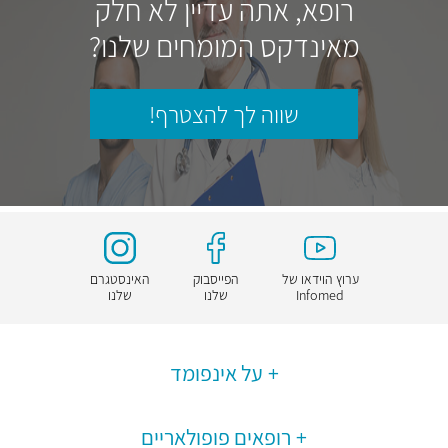
רופא, אתה עדיין לא חלק
מאינדקס המומחים שלנו?
שווה לך להצטרף!
ערוץ הוידאו של
הפייסבוק
האינסטגרם
Infomed
שלנו
שלנו
על אינפומד
רופאים פופולאריים