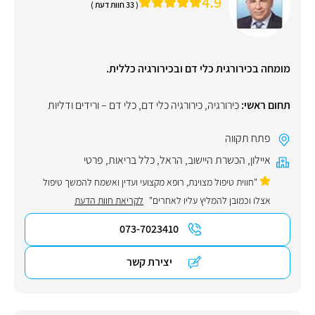
4.9
( 33 חוות דעת )
מומחה בכירורגית כלי דם ובכירורגיה כללית.
תחום ראשי:
כירורגיה
,
כירורגיה כלי דם
,
כלי דם – ורידים ודליות
פתח תקווה
איילון
,
הכשרת היישוב
,
הראל
,
כלל בריאות
,
פרטי
"חווית טיפול מצוינת, רופא מקצועי ועדין ואשמח להמשך טיפול
אצלו וכמובן להמליץ עליו לאחרים"
לקריאת חוות הדעת
073-7023410
יצירת קשר