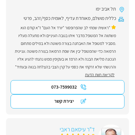
תל אביב יפו
כללית מושלם
,
מאוחדת עדיף
,
לאומית כסף/זהב
,
פרטי
"ראשית שמתי לב שהפרופסור "יורד אל העם" ז"א קודם הוא
משתווה אל המטופל.מדבר איתו בגובה העיניים ולא מתעלה מעליו
.מסביר למטופל את האבחנה בצורה פשוטה ולא במילים מתחום
הרפואה כדי שהמטופל יבין את שפת הרפואה בצורה פשוטה .עניינית
הנכונה מליאת הבנה ולא הרמז או בעקיפין ממש נהנתי להגיע אליו
והרגשתי שלא זרקתי את כספי על קרן הצבי בהצלחה בנווה ובעתיד"
לקריאת חוות הדעת
073-7599032
יצירת קשר
ד"ר עיסאם ראבי