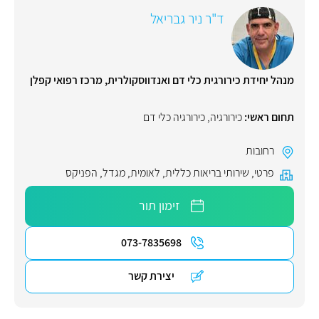
ד"ר ניר גבריאל
מנהל יחידת כירורגית כלי דם ואנדווסקולרית, מרכז רפואי קפלן
תחום ראשי:
כירורגיה
,
כירורגיה כלי דם
רחובות
פרטי
,
שירותי בריאות כללית
,
לאומית
,
מגדל
,
הפניקס
זימון תור
073-7835698
יצירת קשר