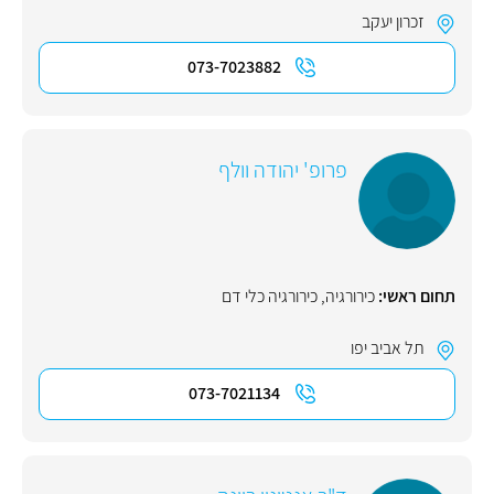
זכרון יעקב
073-7023882
פרופ' יהודה וולף
תחום ראשי:
כירורגיה
,
כירורגיה כלי דם
תל אביב יפו
073-7021134