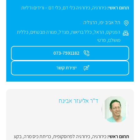
תחום ראשי:
כירורגיה
,
כירורגיה כלי דם
,
כלי דם – ורידים ודליות
תל אביב יפו
,
הרצליה
הפניקס
,
הראל
,
כלל בריאות
,
מגדל
,
מנורה מבטחים
,
כללית
מושלם
,
פרטי
073-7591182
יצירת קשר
ד"ר אליעזר אבינח
תחום ראשי:
כירורגיה
,
כירורגיה לפרוסקופית
,
כריתת כיס מרה
,
בקע