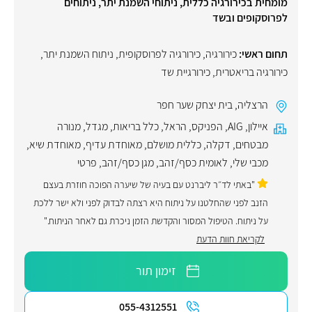
מומחית בכירורגיה כללית, ניתוחי השמנת יתר, ניתוחים
לפרוסקופים ובשד
תחום ראשי:
כירורגיה
,
כירורגיה לפרוסקופית
,
ניתוח השמנת יתר
,
כירורגיה בריאטרית
,
כירורגיית שד
הרצליה
,
בית יצחק שער חפר
איילון
,
AIG
,
הפניקס
,
הראל
,
כלל בריאות
,
מגדל
,
מנורה
מבטחים
,
דקלה
,
כללית מושלם
,
מאוחדת עדיף
,
מאוחדת שיא
,
מכבי שלי
,
לאומית כסף/זהב
,
מגן כסף/זהב
,
פרטי
"באתי לד״ר ליברנט עם בעיה של שיערה הפוכה חוזרת בעצם
הזנב לפני שהחלטנו על ניתוח היא רצתה לבדוק לפני ולא ישר ללכת
על ניתוח. הטיפול המסור והקדשת הזמן ניכרת גם לאחר הניתוח."
לקריאת חוות הדעת
זימון תור
055-4312551