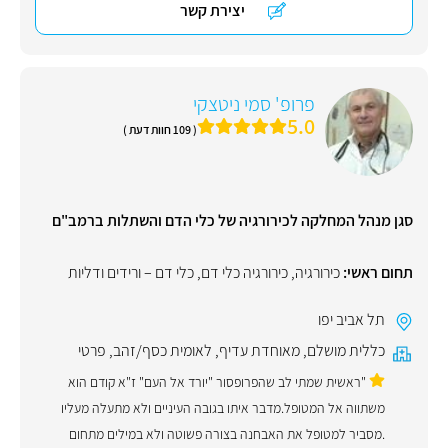
יצירת קשר
פרופ' סמי ניטצקי
5.0
( 109 חוות דעת )
סגן מנהל המחלקה לכירורגיה של כלי הדם והשתלות ברמב"ם
תחום ראשי:
כירורגיה
,
כירורגיה כלי דם
,
כלי דם – ורידים ודליות
תל אביב יפו
כללית מושלם
,
מאוחדת עדיף
,
לאומית כסף/זהב
,
פרטי
"ראשית שמתי לב שהפרופסור "יורד אל העם" ז"א קודם הוא
משתווה אל המטופל.מדבר איתו בגובה העיניים ולא מתעלה מעליו
.מסביר למטופל את האבחנה בצורה פשוטה ולא במילים מתחום