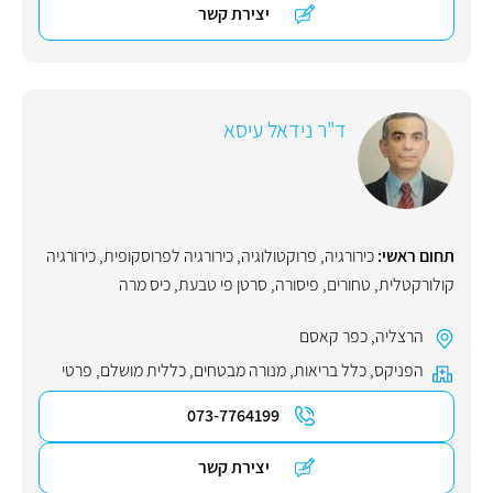
יצירת קשר
ד"ר נידאל עיסא
תחום ראשי:
כירורגיה
,
פרוקטולוגיה
,
כירורגיה לפרוסקופית
,
כירורגיה
קולורקטלית
,
טחורים
,
פיסורה
,
סרטן פי טבעת
,
כיס מרה
הרצליה
,
כפר קאסם
הפניקס
,
כלל בריאות
,
מנורה מבטחים
,
כללית מושלם
,
פרטי
073-7764199
יצירת קשר