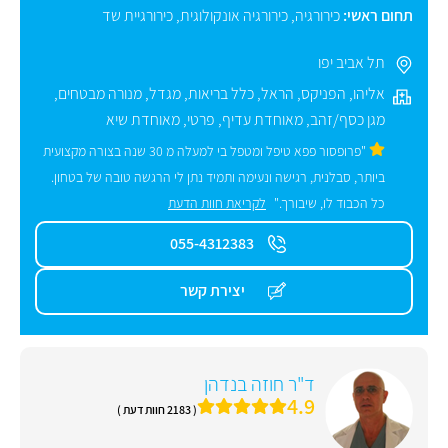
תחום ראשי:
כירורגיה
,
כירורגיה אונקולוגית
,
כירורגיית שד
תל אביב יפו
אליהו
,
הפניקס
,
הראל
,
כלל בריאות
,
מגדל
,
מנורה מבטחים
,
מגן כסף/זהב
,
מאוחדת עדיף
,
פרטי
,
מאוחדת שיא
"פרופסור פפא טיפל ומטפל בי למעלה מ 30 שנה בצורה מקצועית
ביותר, סבלנית, רגישה ונעימה ותמיד נתן לי הרגשה טובה של בטחון.
כל הכבוד לו, שיבורך."
לקריאת חוות הדעת
055-4312383
יצירת קשר
ד"ר חוזה בנדהן
4.9
( 2183 חוות דעת )