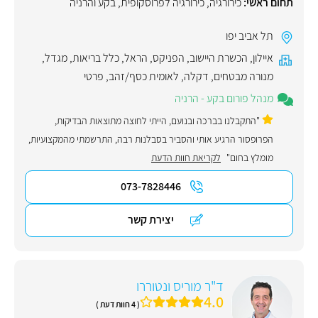
תחום ראשי:
כירורגיה
,
כירורגיה לפרוסקופית
,
בקע והרניה
תל אביב יפו
איילון
,
הכשרת היישוב
,
הפניקס
,
הראל
,
כלל בריאות
,
מגדל
,
מנורה מבטחים
,
דקלה
,
לאומית כסף/זהב
,
פרטי
מנהל פורום בקע - הרניה
"התקבלנו בברכה ובנועם, הייתי לחוצה מתוצאות הבדיקות,
הפרופסור הרגיע אותי והסביר בסבלנות רבה, התרשמתי מהמקצועיות,
מומלץ בחום"
לקריאת חוות הדעת
073-7828446
יצירת קשר
ד"ר מוריס ונטוררו
4.0
( 4 חוות דעת )