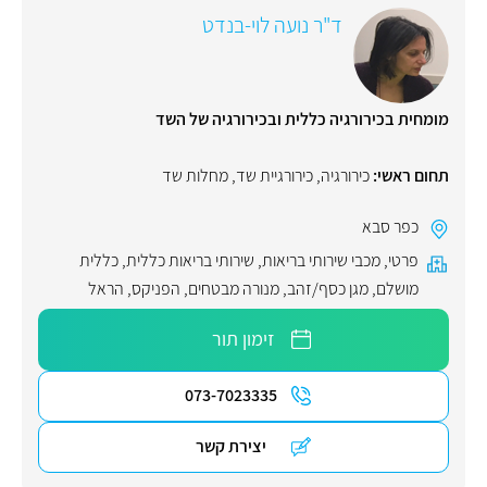
ד"ר נועה לוי-בנדט
מומחית בכירורגיה כללית ובכירורגיה של השד
תחום ראשי:
כירורגיה
,
כירורגיית שד
,
מחלות שד
כפר סבא
פרטי
,
מכבי שירותי בריאות
,
שירותי בריאות כללית
,
כללית
מושלם
,
מגן כסף/זהב
,
מנורה מבטחים
,
הפניקס
,
הראל
זימון תור
073-7023335
יצירת קשר