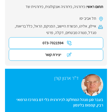
תחום ראשי:
כירורגיה
,
כירורגיה אונקולוגית
,
כירורגיית שד
תל אביב יפו
איילון
,
אליהו
,
הכשרת היישוב
,
הפניקס
,
הראל
,
כלל בריאות
,
מגדל
,
מנורה מבטחים
,
דקלה
,
פרטי
073-7021594
יצירת קשר
ד"ר ארנון קורן
בעבר סגן מנהל המחלקה לכירורגית כלי דם במרכז הרפואי
רבין, קמפוס בלינסון