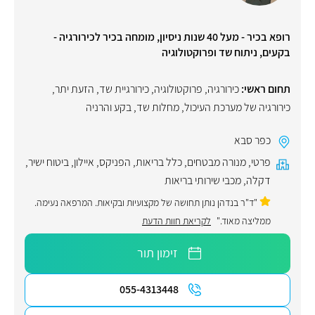
רופא בכיר - מעל 40 שנות ניסיון, מומחה בכיר לכירורגיה -
בקעים, ניתוח שד ופרוקטולוגיה
תחום ראשי:
כירורגיה
,
פרוקטולוגיה
,
כירורגיית שד
,
הזעת יתר
,
כירורגיה של מערכת העיכול
,
מחלות שד
,
בקע והרניה
כפר סבא
פרטי
,
מנורה מבטחים
,
כלל בריאות
,
הפניקס
,
איילון
,
ביטוח ישיר
,
דקלה
,
מכבי שירותי בריאות
"ד"ר בנדהן נותן תחושה של מקצועיות ובקיאות. המרפאה נעימה.
ממליצה מאוד."
לקריאת חוות הדעת
זימון תור
055-4313448