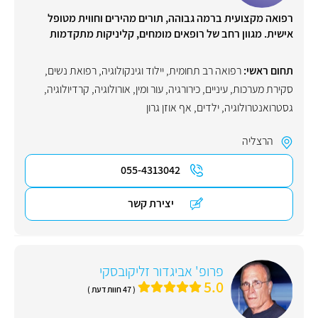
רפואה מקצועית ברמה גבוהה, תורים מהירים וחווית מטופל
אישית. מגוון רחב של רופאים מומחים, קליניקות מתקדמות
תחום ראשי:
‏רפואה רב תחומית
,
יילוד וגינקולוגיה, רפואת נשים
,
סקירת מערכות
,
עיניים
,
כירורגיה
,
עור ומין
,
אורולוגיה
,
קרדיולוגיה
,
גסטרואנטרולוגיה
,
ילדים
,
אף אוזן גרון
הרצליה
055-4313042
יצירת קשר
פרופ' אביגדור זליקובסקי
5.0
( 47 חוות דעת )