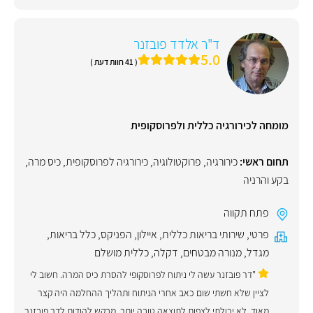
ד"ר אלדד פובזנר
5.0
( 41 חוות דעת )
מומחה לכירורגיה כללית ולפרוסקופית
תחום ראשי:
כירורגיה
,
פרוקטולוגיה
,
כירורגיה לפרוסקופית
,
כיס מרה
,
בקע והרניה
פתח תקווה
פרטי
,
שירותי בריאות כללית
,
איילון
,
הפניקס
,
כלל בריאות
,
מגדל
,
מנורה מבטחים
,
דקלה
,
כללית מושלם
"דר פובזנר עשה לי ניתוח לפרוסקופי להסרת כיס המרה. חשוב לי
לציין שלא חשתי שום כאב אחרי הניתוח ותהליך ההחלמה היה קצר
מאוד. לא יכולתי לצפות לתוצאה טובה יותר. מבקש להודות לדר פובזנר