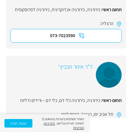
תחום ראשי:
כירורגיה
,
כירורגיה אנדוקרינית
,
כירורגיה לפרוסקופית
הרצליה
073-7023590
ד"ר איגור מנביץ'
תחום ראשי:
כירורגיה
,
כירורגיה כלי דם
,
כלי דם – ורידים ודליות
תל אביב יפו
,
רעננה
,
ראשון לציון
האתר משתמש בעוגיות (Cookies)
לשיפור חוויית הגלישה.
למדיניות
הבנתי, תודה
073-7596446
הפרטיות