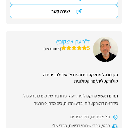
יצירת קשר
ד"ר ערן איצקוביץ
5
( 3 חוות דעת )
סגן מנהל מחלקה כירורגית א’ איכילוב,יחידה
קולורקטלית/פרוקטולוגית
תחום ראשי:
פרוקטולוגיה
,
ייעוץ
,
כירורגיה של מערכת העיכול
,
כירורגיה קולורקטלית
,
בקע והרניה
,
כיס מרה
,
כירורגיה
תל אביב יפו
,
תל אביב יפו
פרטי
,
מכבי שירותי בריאות
,
מכבי שלי