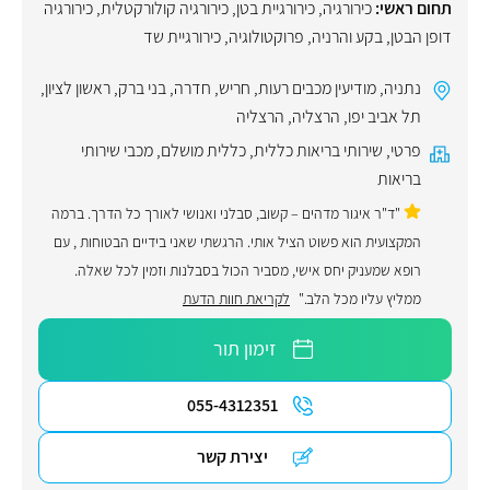
תחום ראשי:
כירורגיה
,
כירורגיית בטן
,
כירורגיה קולורקטלית
,
כירורגיה
דופן הבטן
,
בקע והרניה
,
פרוקטולוגיה
,
כירורגיית שד
נתניה
,
מודיעין מכבים רעות
,
חריש
,
חדרה
,
בני ברק
,
ראשון לציון
,
תל אביב יפו
,
הרצליה
,
הרצליה
פרטי
,
שירותי בריאות כללית
,
כללית מושלם
,
מכבי שירותי
בריאות
"ד"ר איגור מדהים – קשוב, סבלני ואנושי לאורך כל הדרך. ברמה
המקצועית הוא פשוט הציל אותי. הרגשתי שאני בידיים הבטוחות , עם
רופא שמעניק יחס אישי, מסביר הכול בסבלנות וזמין לכל שאלה.
ממליץ עליו מכל הלב."
לקריאת חוות הדעת
זימון תור
055-4312351
יצירת קשר