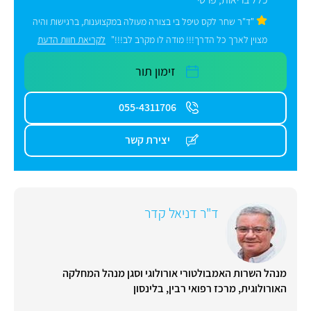
"ד"ר שחר לקס טיפל בי בצורה מעולה במקצוענות, ברגישות והיה
מצוין לארך כל הדרך!!! מודה לו מקרב לב!!!"
לקריאת חוות הדעת
זימון תור
055-4311706
יצירת קשר
ד"ר דניאל קדר
מנהל השרות האמבולטורי אורולוגי וסגן מנהל המחלקה
האורולוגית, מרכז רפואי רבין, בלינסון