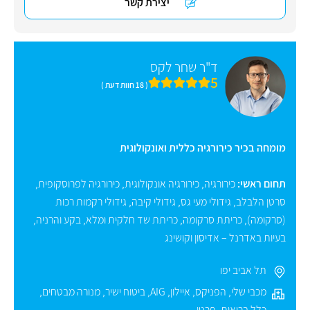
יצירת קשר
ד"ר שחר לקס
5
( 18 חוות דעת )
מומחה בכיר כירורגיה כללית ואונקולוגית
תחום ראשי:
כירורגיה
,
כירורגיה אונקולוגית
,
כירורגיה לפרוסקופית
,
סרטן הלבלב
,
גידולי מעי גס
,
גידולי קיבה
,
גידולי רקמות רכות
(סרקומה)
,
כריתת סרקומה
,
כריתת שד חלקית ומלא
,
בקע והרניה
,
בעיות באדרנל – אדיסון וקושינג
תל אביב יפו
מכבי שלי
,
הפניקס
,
איילון
,
AIG
,
ביטוח ישיר
,
מנורה מבטחים
,
כלל בריאות
,
פרטי