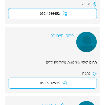
נתניה
052-4266452
פרופ' חיים בסן
תחום ראשי:
נוירולוגיה
,
נוירולוגיה ילדים
נתניה
050-5812595
ד"ר אלה קוזמינסקי