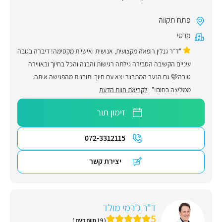
פתח תקווה
פרטי
"ד״ר גנלין רופאה מקצועית, אנושית ואישיות מקסימה! דיברה בגובה
עיניים הקשיבה הסבירה גילתה רגישות והבנה והכל בחיוך ובאווירה
טובה🩷 גם הנער המתבגר יצא עם חיוך ותובנות מהפגישה איתה.
ממליצה בחום!"
לקריאת חוות הדעת
זימון תור
072-3312115
יצירת קשר
ד"ר ג'רמי מולד
5
( 19 חוות דעת )