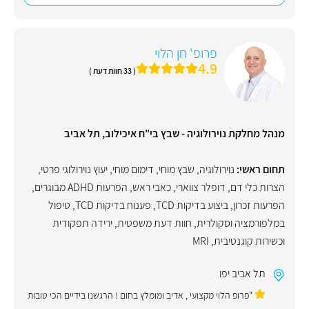
פרופ' חן הלוי
4.9
( 33 חוות דעת )
מנהל מחלקת נוירולוגיה - שבץ בי"ח איכילוב, תל אביב
תחום ראשי:
נוירולוגיה
,
שבץ מוחי
,
דימום מוחי
,
יעוץ נוירולוגי פרטי
,
הצרות כלי דם
,
דופלר צווארי
,
כאבי ראש
,
הפרעות ADHD מבוגרים
,
הפרעות זכרון
,
ביצוע בדיקות TCD
,
פענוח בדיקות TCD
,
טיפול
במלפורמציה וסקולרית
,
חוות דעת משפטית
,
ירידה תפקודית
וכשירות קוגנטיבית
,
MRI
תל אביב יפו
"פרופ הלוי מקצועי , אדיב ומומלץ בחום ! הרגשנו בידיים הכי טובות