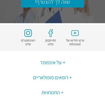
שווה לך להצטרף!
ערוץ הוידאו של
הפייסבוק
האינסטגרם
Infomed
שלנו
שלנו
על אינפומד
רופאים פופולאריים
התמחויות