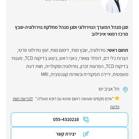
סגן מנהל המערך הנוירולוגי וסגן מנהל מחלקת נוירולוגיה-שבץ
מרכז רפואי איכילוב
תחום ראשי:
נוירולוגיה
,
שבץ מוחי
,
דימום מוחי
,
יעוץ נוירולוגי פרטי
,
הצרות כלי דם
,
דופלר צווארי
,
כאבי ראש
,
ביצוע בדיקות TCD
,
פענוח
בדיקות TCD
,
הפרעות זכרון
,
נוירולוגיה וסקולרית
,
חוות דעת
משפטית
,
ירידה תפקודית וכשירות קוגנטיבית
,
MRI
תל אביב יפו
"אדם מקסים שעושה רושם שהוא גם רופא מעולה."
לקריאת חוות
הדעת
055-4310218
יצירת קשר