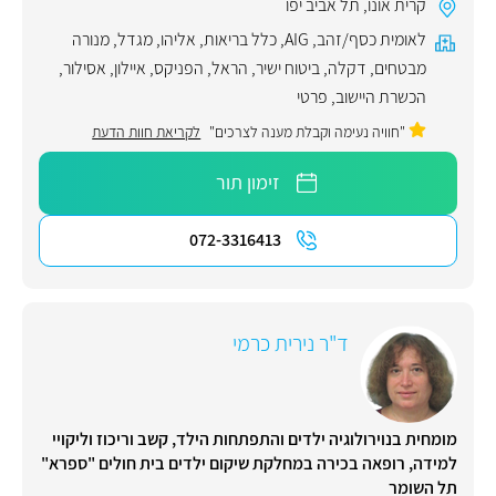
קרית אונו
,
תל אביב יפו
לאומית כסף/זהב
,
AIG
,
כלל בריאות
,
אליהו
,
מגדל
,
מנורה
מבטחים
,
דקלה
,
ביטוח ישיר
,
הראל
,
הפניקס
,
איילון
,
אסילור
,
הכשרת היישוב
,
פרטי
"חוויה נעימה וקבלת מענה לצרכים"
לקריאת חוות הדעת
זימון תור
072-3316413
ד"ר נירית כרמי
מומחית בנוירולוגיה ילדים והתפתחות הילד, קשב וריכוז וליקויי
למידה, רופאה בכירה במחלקת שיקום ילדים בית חולים "ספרא"
תל השומר