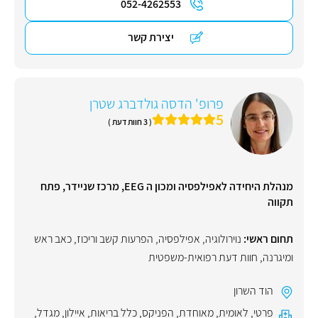
052-4262553
יצירת קשר
פרופ' הדסה גולדברג שטרן
5
( 3 חוות דעת )
מנהלת היחידה לאפילפסיה ומכון ה EEG, מרכז שניידר, פתח
תקווה
תחום ראשי:
נוירולוגיה
,
אפילפסיה
,
הפרעות קשב וריכוז
,
כאב ראש
ומיגרנה
,
חוות דעת רפואית-משפטית
הוד השרון
פרטי
,
לאומית
,
מאוחדת
,
הפניקס
,
כלל בריאות
,
איילון
,
מגדל
,