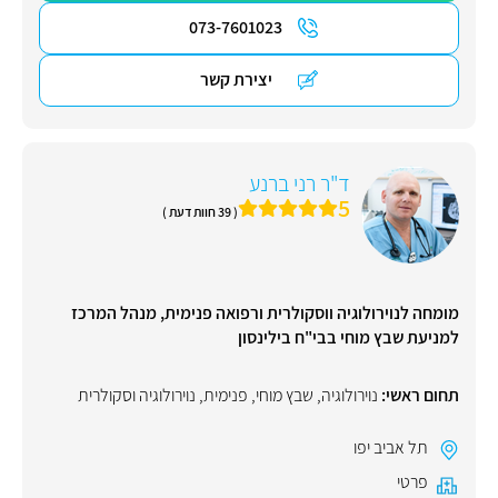
073-7601023
יצירת קשר
ד"ר רני ברנע
5
( 39 חוות דעת )
מומחה לנוירולוגיה ווסקולרית ורפואה פנימית, מנהל המרכז
למניעת שבץ מוחי בבי"ח בילינסון
תחום ראשי:
נוירולוגיה
,
שבץ מוחי
,
פנימית
,
נוירולוגיה וסקולרית
תל אביב יפו
פרטי