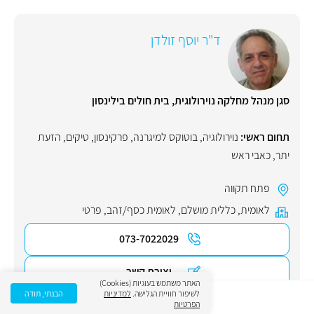
ד"ר יוסף זולדן
סגן מנהל מחלקה נוירולוגית, בית חולים בילינסון
תחום ראשי:
נוירולוגיה
,
בוטוקס למיגרנה
,
פרקינסון
,
טיקים
,
הזעת
יתר
,
כאבי ראש
פתח תקווה
לאומית
,
כללית מושלם
,
לאומית כסף/זהב
,
פרטי
073-7022029
יצירת קשר
האתר משתמש בעוגיות (Cookies)
לשיפור חוויית הגלישה.
למדיניות
הבנתי, תודה
הפרטיות