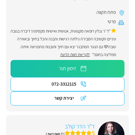
פתח תקווה
פרטי
"ד״ר גנלין רופאה מקצועית, אנושית ואישיות מקסימה! דיברה בגובה
עיניים הקשיבה הסבירה גילתה רגישות והבנה והכל בחיוך ובאווירה
טובה🩷 גם הנער המתבגר יצא עם חיוך ותובנות מהפגישה איתה.
ממליצה בחום!"
לקריאת חוות הדעת
זימון תור
072-3312115
יצירת קשר
ד"ר הדר קולב
5
( 7 חוות דעת )