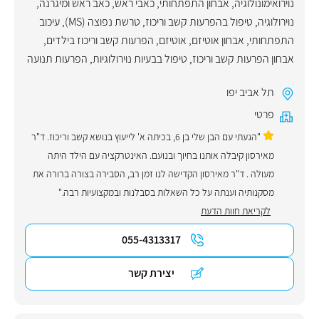
נוירואימונולוגיה
,
אבחון התפתחותי
,
כאבי ראש
,
כאב ראש ומיגרנה
,
נוירולוגיה
,
טיפול בהפרעות קשב וריכוז
,
טרשת נפוצה (MS)
,
עיכוב
התפתחותי
,
אבחון אוטיזם
,
אוטיזם
,
הפרעות קשב וריכוז בילדים
,
אבחון הפרעות קשב וריכוז
,
טיפול בבעיות נוירולוגיות
,
הפרעות תנועה
תל אביב יפו
פרטי
"הגעתי עם הבן שלי בן 6, בכיתה א' לייעוץ בנושא קשב וריכוז. ד"ר
מאירסון קיבלה אותנו בחיוך ובנועם. האינטרקציה עם הילד היתה
מעולה . ד"ר מאירסון הקדישה לנו זמן רב, הסבירה בצורה ברורה את
מסקנותיה וענתה על כל השאלות בסבלנות ובמקצועיות רבה."
לקריאת חוות הדעת
055-4313317
יצירת קשר