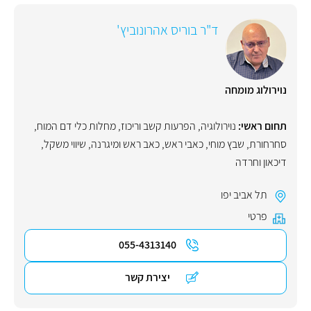
ד"ר בוריס אהרונוביץ'
נוירולוג מומחה
תחום ראשי:
נוירולוגיה
,
הפרעות קשב וריכוז
,
מחלות כלי דם המוח
,
סחרחורת
,
שבץ מוחי
,
כאבי ראש
,
כאב ראש ומיגרנה
,
שיווי משקל
,
דיכאון וחרדה
תל אביב יפו
פרטי
055-4313140
יצירת קשר