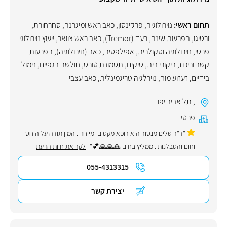
תחום ראשי:
נוירולוגיה
,
פרקינסון
,
כאב ראש ומיגרנה
,
סחרחורת
,
ורטיגו
,
הפרעות שינה
,
רעד (Tremor)
,
כאב ראש צוואר
,
ייעוץ נוירולוגי
פרטי
,
נוירולוגיה וסקולרית
,
אפילפסיה
,
כאב (נוירולוגיה)
,
הפרעות
קשב וריכוז
,
ביקורי בית
,
טיקים
,
תסמונת טורט
,
חולשה בגפיים
,
נימול
בידיים
,
זעזוע מוח
,
נוירלגיה טריגמינלית
,
כאב עצבי
,
תל אביב יפו
פרטי
"ד"ר סּלים מנסור הוא רופא מקסים ומיוחד . המון תודה על היחס
וחום והסבלנות . ממליץ בחום 🙏🙏🙏💕"
לקריאת חוות הדעת
055-4313315
יצירת קשר