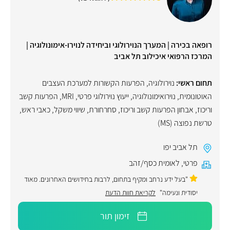
רופאה בכירה | המערך הנוירולוגי וביחידה לנוירו-אימונולוגיה |
המרכז הרפואי איכילוב תל אביב
תחום ראשי:
נוירולוגיה
,
הפרעות הקשורות למערכת העצבים
האוטונומית
,
נוירואימונולוגיה
,
ייעוץ נוירולוגי פרטי
,
MRI
,
הפרעות קשב
וריכוז
,
אבחון הפרעות קשב וריכוז
,
סחרחורת
,
שיווי משקל
,
כאבי ראש
,
טרשת נפוצה (MS)
תל אביב יפו
פרטי
,
לאומית כסף/זהב
"בעל ידע נרחב ומקיף בתחום, לרבות בחידושים האחרונים. מאוד
יסודית ונעימה"
לקריאת חוות הדעת
זימון תור