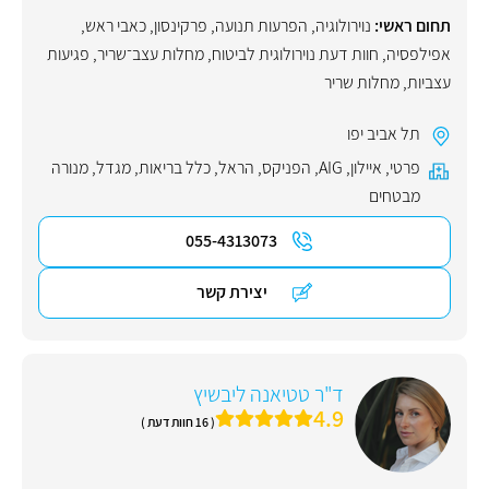
תחום ראשי:
נוירולוגיה
,
הפרעות תנועה
,
פרקינסון
,
כאבי ראש
,
אפילפסיה
,
חוות דעת נוירולוגית לביטוח
,
מחלות עצב־שריר
,
פגיעות
עצביות
,
מחלות שריר
תל אביב יפו
פרטי
,
איילון
,
AIG
,
הפניקס
,
הראל
,
כלל בריאות
,
מגדל
,
מנורה
מבטחים
055-4313073
יצירת קשר
ד"ר טטיאנה ליבשיץ
4.9
( 16 חוות דעת )