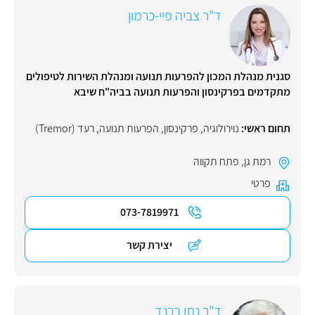
ד"ר צביה פיי-כרמון
סגנית מנהלת המכון להפרעות תנועה ומנהלת השירות לטיפולים
מתקדמים בפרקינסון והפרעות תנועה בביה"ח שיבא
תחום ראשי:
נוירולוגיה
,
פרקינסון
,
הפרעות תנועה
,
רעד (Tremor)
רמת גן
,
פתח תקווה
פרטי
073-7819971
יצירת קשר
ד"ר נתן ברנד