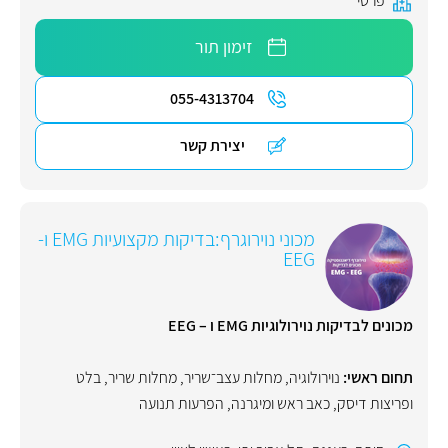
פרטי
זימון תור
055-4313704
יצירת קשר
מכוני נוירוגרף:בדיקות מקצועיות EMG ו-
EEG
מכונים לבדיקות נוירולוגיות EMG ו – EEG
תחום ראשי:
נוירולוגיה
,
מחלות עצב־שריר
,
מחלות שריר
,
בלט
ופריצות דיסק
,
כאב ראש ומיגרנה
,
הפרעות תנועה