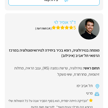
ד"ר אופיר לוי
5
( 14 חוות דעת )
מומחה בנוירולוגיה, רופא בכיר ביחידה לנוירואימונולוגיה במרכז
הרפואי תל־אביב (איכילוב)
תחום ראשי:
נוירולוגיה
,
טרשת נפוצה (MS)
,
עצב הראיה
,
מחלות
זיהומיות
,
סחרחורת
,
שיווי משקל
תל אביב יפו
פרטי
"הבדיקה הייתה יסודית, הוא בסוף הסביר וענה על כל השאלות שלי
הרופא היה סבלני ונעים מאוד"
לקריאת חוות הדעת