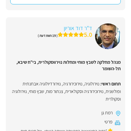
ד"ר דוד אוריון
5.0
( 19 חוות דעת )
מנהל מחלקה לשבץ מוחי ומחלות נוירווסקולרית, בי"ח שיבא,
תל-השומר
תחום ראשי:
נוירולוגיה
,
נוירוכירורגיה
,
נוירורדיולוגיה אבחנתית
ופולשנית
,
נוירוכירורגיה וסקולארית
,
צנתור מוח
,
שבץ מוחי
,
נוירולוגיה
וסקולרית
רמת גן
פרטי
"בתוך הסיטואציה המבעיתה שאיתה הגעתי , של סכנת חיים