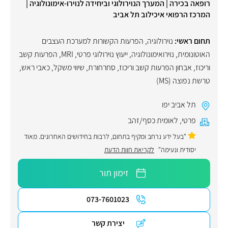
רופאה בכירה | המערך הנוירולוגי וביחידה לנוירו-אימונולוגיה |
המרכז הרפואי איכילוב תל אביב
תחום ראשי:
נוירולוגיה
,
הפרעות הקשורות למערכת העצבים
האוטונומית
,
נוירואימונולוגיה
,
ייעוץ נוירולוגי פרטי
,
MRI
,
הפרעות קשב
וריכוז
,
אבחון הפרעות קשב וריכוז
,
סחרחורת
,
שיווי משקל
,
כאבי ראש
,
טרשת נפוצה (MS)
תל אביב יפו
פרטי
,
לאומית כסף/זהב
"בעל ידע נרחב ומקיף בתחום, לרבות בחידושים האחרונים. מאוד
יסודית ונעימה"
לקריאת חוות הדעת
זימון תור
073-7601023
יצירת קשר