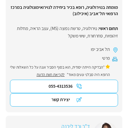
מומחה בנוירולוגיה, רופא בכיר ביחידה לנוירואימונולוגיה במרכז
הרפואי תל־אביב (איכילוב)
תחום ראשי:
נוירולוגיה
,
טרשת נפוצה (MS)
,
עצב הראיה
,
מחלות
זיהומיות
,
סחרחורת
,
שיווי משקל
תל אביב יפו
פרטי
"הבדיקה הייתה יסודית, הוא בסוף הסביר וענה על כל השאלות שלי
הרופא היה סבלני ונעים מאוד"
לקריאת חוות הדעת
055-4313536
יצירת קשר
ד"ר ורד ליבנה