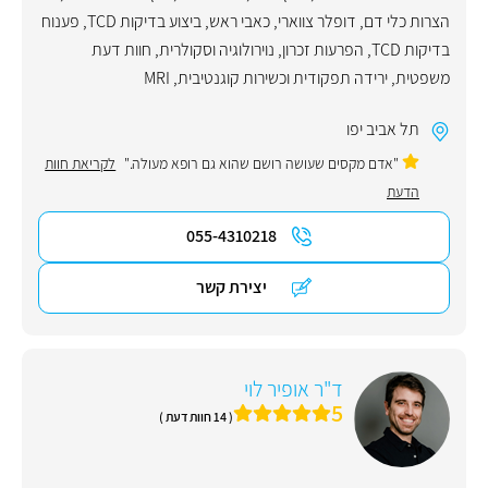
הצרות כלי דם
,
דופלר צווארי
,
כאבי ראש
,
ביצוע בדיקות TCD
,
פענוח
בדיקות TCD
,
הפרעות זכרון
,
נוירולוגיה וסקולרית
,
חוות דעת
משפטית
,
ירידה תפקודית וכשירות קוגנטיבית
,
MRI
תל אביב יפו
"אדם מקסים שעושה רושם שהוא גם רופא מעולה."
לקריאת חוות
הדעת
055-4310218
יצירת קשר
ד"ר אופיר לוי
5
( 14 חוות דעת )