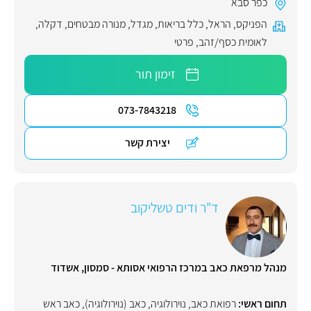
כפר סבא
הפניקס
,
הראל
,
כלל בריאות
,
מגדל
,
מנורה מבטחים
,
דקלה
,
לאומית כסף/זהב
,
פרטי
זימון תור
073-7843218
יצירת קשר
ד"ר ודים טשליקוב
מנהל מרפאת כאב במרכז הרפואי אסותא - סמסון, אשדוד
תחום ראשי:
רפואת כאב
,
נוירולוגיה
,
כאב (נוירולוגיה)
,
כאב ראש