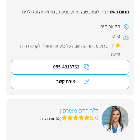
תחום ראשי:
נוירולוגיה
,
שבץ מוחי
,
פנימית
,
נוירולוגיה וסקולרית
תל אביב יפו
פרטי
"דר ברנע נתן תחושה טובה של ביטחון ותקווה"
לקריאת חוות
הדעת
055-4313762
יצירת קשר
ד"ר הדס מאירסון
5.0
( 32 חוות דעת )