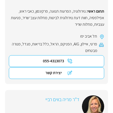
תחום ראשי:
נוירולוגיה
,
הפרעות תנועה
,
פרקינסון
,
כאבי ראש
,
אפילפסיה
,
חוות דעת נוירולוגית לביטוח
,
מחלות עצב־שריר
,
פגיעות
עצביות
,
מחלות שריר
תל אביב יפו
פרטי
,
איילון
,
AIG
,
הפניקס
,
הראל
,
כלל בריאות
,
מגדל
,
מנורה
מבטחים
055-4313073
יצירת קשר
ד"ר מריה בווים רביי