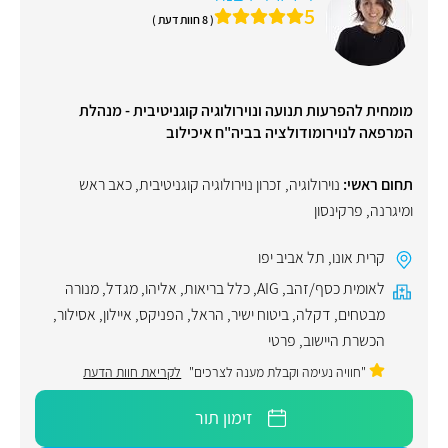
5
( 8 חוות דעת )
מומחית להפרעות תנועה ונוירולוגיה קוגניטיבית - מנהלת
המרפאה לנוירומודולציה בביה"ח איכילוב
תחום ראשי:
נוירולוגיה
,
זכרון נוירולוגיה קוגניטיבית
,
כאב ראש
ומיגרנה
,
פרקינסון
קרית אונו
,
תל אביב יפו
לאומית כסף/זהב
,
AIG
,
כלל בריאות
,
אליהו
,
מגדל
,
מנורה
מבטחים
,
דקלה
,
ביטוח ישיר
,
הראל
,
הפניקס
,
איילון
,
אסילור
,
הכשרת היישוב
,
פרטי
"חוויה נעימה וקבלת מענה לצרכים"
לקריאת חוות הדעת
זימון תור