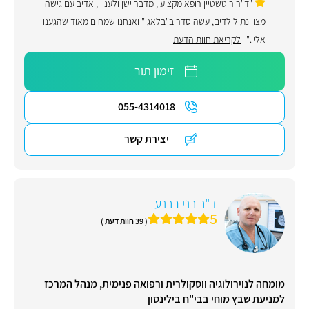
"ד"ר רוטשטיין רופא מקצועי, מדבר ישן ולעניין, אדיב עם גישה
מצויינת לילדים, עשה סדר ב"בלאגן" ואנחנו שמחים מאוד שהגענו
אליו."
לקריאת חוות הדעת
זימון תור
055-4314018
יצירת קשר
ד"ר רני ברנע
5
( 39 חוות דעת )
מומחה לנוירולוגיה ווסקולרית ורפואה פנימית, מנהל המרכז
למניעת שבץ מוחי בבי"ח בילינסון