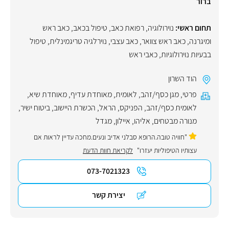
ברור
תחום ראשי:
נוירולוגיה
,
רפואת כאב
,
טיפול בכאב
,
כאב ראש
ומיגרנה
,
כאב ראש צוואר
,
כאב עצבי
,
נוירלגיה טריגמינלית
,
טיפול
בבעיות נוירולוגיות
,
כאבי ראש
הוד השרון
פרטי
,
מגן כסף/זהב
,
לאומית
,
מאוחדת עדיף
,
מאוחדת שיא
,
לאומית כסף/זהב
,
הפניקס
,
הראל
,
הכשרת היישוב
,
ביטוח ישיר
,
מנורה מבטחים
,
אליהו
,
איילון
,
מגדל
"חוויה טובה.הרופא סבלני אדיב ונעים.מחכה עדיין לראות אם
עצותיו הטיפוליות יעזרו"
לקריאת חוות הדעת
073-7021323
יצירת קשר