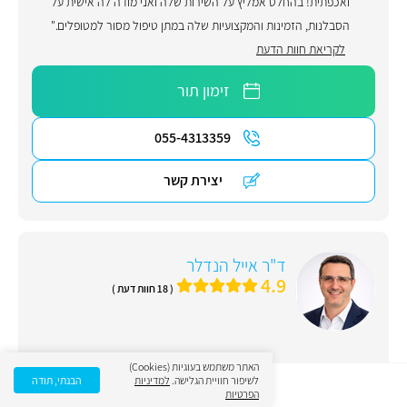
ואכפתית! בהחלט אמליץ על השירות שלה ואני מודה לה אישית על
הסבלנות, הזמינות והמקצועיות שלה במתן טיפול מסור למטופלים."
לקריאת חוות הדעת
זימון תור
055-4313359
יצירת קשר
ד"ר אייל הנדלר
4.9
( 18 חוות דעת )
האתר משתמש בעוגיות (Cookies)
ד"ר הנדלר הינו אורתופד מומחה ומנתח עמוד שדרה. עובד
לשיפור חוויית הגלישה.
למדיניות
הבנתי, תודה
כרופא ומנתח בכיר במחלקת נוירוכירורגיה בבית החולים
הפרטיות