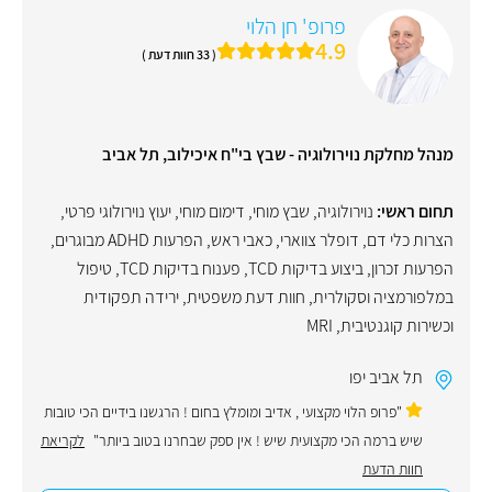
פרופ' חן הלוי
4.9
( 33 חוות דעת )
מנהל מחלקת נוירולוגיה - שבץ בי"ח איכילוב, תל אביב
תחום ראשי:
נוירולוגיה
,
שבץ מוחי
,
דימום מוחי
,
יעוץ נוירולוגי פרטי
,
הצרות כלי דם
,
דופלר צווארי
,
כאבי ראש
,
הפרעות ADHD מבוגרים
,
הפרעות זכרון
,
ביצוע בדיקות TCD
,
פענוח בדיקות TCD
,
טיפול
במלפורמציה וסקולרית
,
חוות דעת משפטית
,
ירידה תפקודית
וכשירות קוגנטיבית
,
MRI
תל אביב יפו
"פרופ הלוי מקצועי , אדיב ומומלץ בחום ! הרגשנו בידיים הכי טובות
שיש ברמה הכי מקצועית שיש ! אין ספק שבחרנו בטוב ביותר"
לקריאת
חוות הדעת