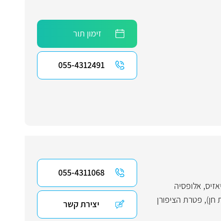
זימון תור
055-4312491
055-4311068
אזיס
,
אלופסיה
 חן)
,
פטרת הציפורן
יצירת קשר