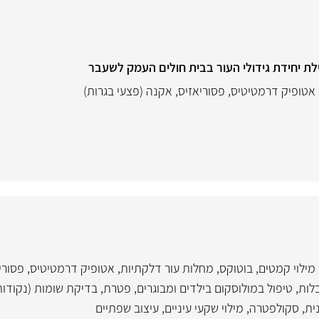
ילת יחידת גידולי העור בבית חולים העמק לשעבר
אטופיק דרמטיטיס
,
פסוריאזיס
,
אקנה (פצעי בגרות)
מילוי קמטים
,
בוטוקס
,
מחלות עור דלקתיות
,
אטופיק דרמטיטיס
,
פסורי
בלות
,
טיפול במולוסקום בילדים ומבוגרים
,
פטרת
,
בדיקת שומות (נקודות
ית
,
סקולפטרה
,
מילוי שקעי עיניים
,
עיצוב שפתיים