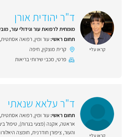
ד"ר יהודית אורן
מומחית לרפואת עור וגידולי עור, מוב
תחום ראשי:
עור ומין
,
רפואה אסתטית
,
קרית מוצקין
,
חיפה
קראו עליי
פרטי
,
מכבי שירותי בריאות
ד"ר עלאא שנאתי
תחום ראשי:
עור ומין
,
רפואה אסתטית
,
אראטה
,
אקנה (פצעי בגרות)
,
טיפול בי
והעור
,
ציפורן חודרנית
,
חומצה היאלורונ
קראו עליי