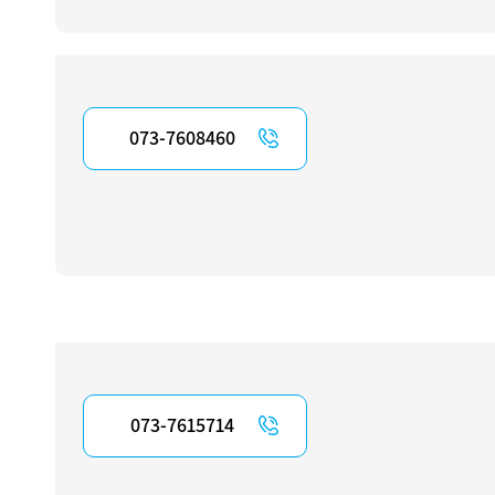
073-7608460
073-7615714