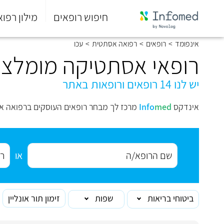
חיפוש רופאים
מילון רפוא
סוף
אינפומד
>
רופאים
>
רפואה אסתטית
>
עכו
התפריט
הראשי.
רופאי אסתטיקה מומלצי
יש לנו 14 רופאים ורופאות באתר
אינדקס
med
Info
מרכז לך מבחר רופאים העוסקים ברפואה א
או
ביטוחי בריאות
שפות
זימון תור אונליין