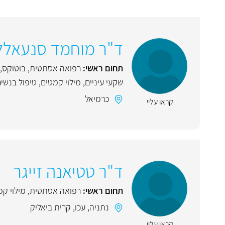
ד"ר מוחמד סנעאלל
תחום ראשי:
רפואה אסתטית
,
בוטוקס
,
שקעי עיניים
,
מילוי קמטים
,
טיפול בנשי
כרמיאל
קראו עליי
ד"ר טטיאנה זייגר
תחום ראשי:
רפואה אסתטית
,
מילוי קמ
נתניה
,
עכו
,
קרית ביאליק
קראו עליי