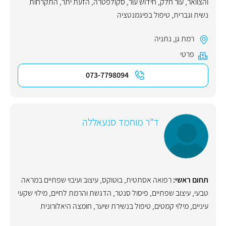
והצוואר
,
עור חלק
,
חידוש עור
,
סקולפטרה
,
הזעת יתר
,
התקרחות
נשית וגברית
,
טיפול בפיגמנטציה
רמת גן
,
נתניה
פרטי
073-7798094
ד"ר מוחמד סנעאללה
תחום ראשי:
רפואה אסתטית
,
בוטוקס
,
עיצוב ועיבוי שפתיים במראה
טבעי
,
עיצוב שפתיים
,
פיסול סנטר
,
הדגשת והרמת לחיים
,
מילוי שקעי
עיניים
,
מילוי קמטים
,
טיפול בנשירת שיער
,
חומצה היאלורונית