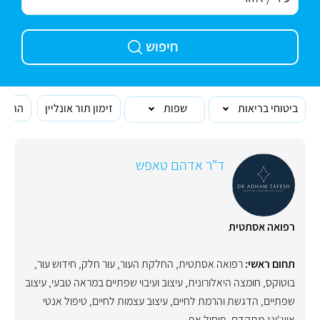
חיפוש
ביטוחי בריאות
שפות
זימון תור אונליין
הרופא
ד"ר אדהם טאפש
רפואה אסתטית
תחום ראשי:
רפואה אסתטית
,
החלקת העור
,
עור חלק
,
חידוש עור
,
בוטוקס
,
חומצה היאלורונית
,
עיצוב ועיבוי שפתיים במראה טבעי
,
עיצוב
שפתיים
,
הדגשת והרמת לחיים
,
עיצוב עצמות לחיים
,
טיפול אנטי
אייג'ינג מתקדם
,
פיסול אף