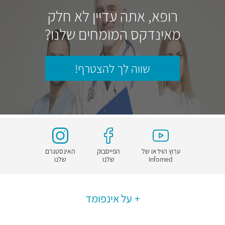
רופא, אתה עדיין לא חלק
מאינדקס המומחים שלנו?
שווה לך להצטרף!
ערוץ הוידאו של
הפייסבוק
האינסטגרם
Infomed
שלנו
שלנו
על אינפומד