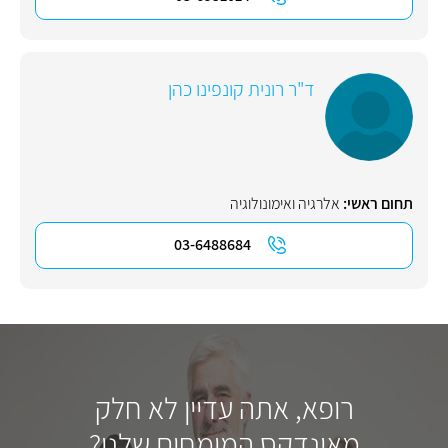
ד"ר רונית קונפינו כהן
תחום ראשי:
אלרגיה ואימונולוגיה
03-6488684
רופא, אתה עדיין לא חלק
מאינדקס המומחים שלנו?