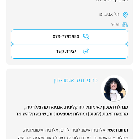
תל אביב יפו
פרטי
073-7792950
יצירת קשר
פרופ' ננסי אגמון-לוין
מנהלת המכון לאימונולוגיה קלינית, אנגיואדמה ואלרגיה ,
מרפאת זאבת (לופוס) ומחלות אוטואימוניות, שיבא תל השומר
תחום ראשי:
אלרגיה ואימונולוגיה ילדים
,
אלרגיה ואימונולוגיה
,
מחלות אוטואימוניות
,
זאבת (לופוס)
,
טיפול באורטיקריה
,
אטופיק