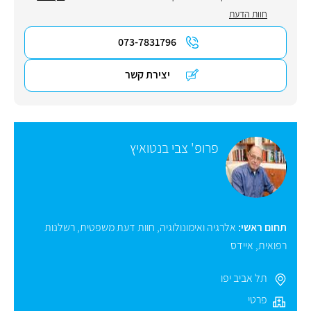
חוות הדעת
073-7831796
יצירת קשר
פרופ' צבי בנטואיץ
תחום ראשי:
אלרגיה ואימונולוגיה
,
חוות דעת משפטית
,
רשלנות
רפואית
,
איידס
תל אביב יפו
פרטי