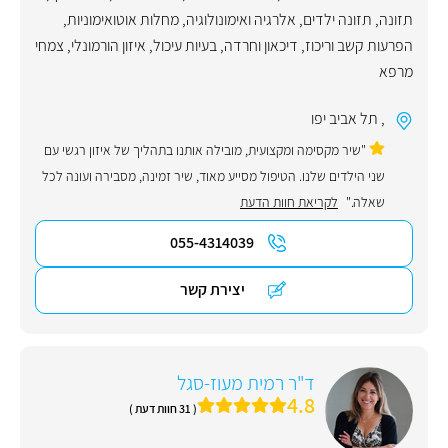
תזונה
,
תזונה ילדים
,
אלרגיה ואימונולוגיה
,
מחלות אוטואימוניות
,
הפרעות קשב וריכוז
,
דיכאון וחרדה
,
בעיות עיכול
,
איזון הורמונלי
,
צמחי
מרפא
,
תל אביב יפו
"שיר מקסימה ומקצועית, מובילה אותנו בתהליך של איזון רגשי עם
שני הילדים שלנו. הטיפול מסייע מאוד, שיר זמינה, מסבירה ועונה לכל
שאלה."
לקריאת חוות הדעת
055-4314039
יצירת קשר
ד"ר רמית מעוז-סגל
4.8
( 31 חוות דעת )