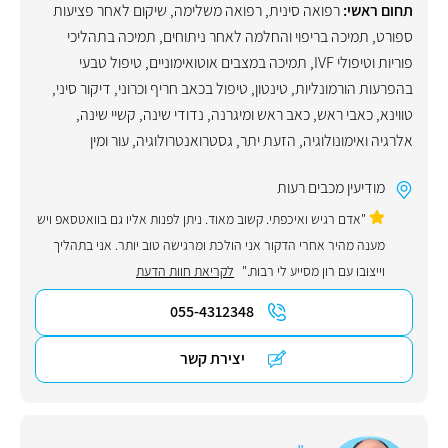
תחום ראשי:
רפואה סינית
,
רפואה משלימה
,
שיקום לאחר פציעות
ספורט
,
תמיכה בריפוי והחלמה לאחר ניתוחים
,
תמיכה בתהליכי
פוריות וטיפולי IVF
,
תמיכה במצבים אוטואימוניים
,
טיפול טבעי
בהפרעות הורמונליות
,
טינטון
,
טיפול בכאב חריף וכרוני
,
דיקור סיני
,
טווינא
,
כאבי ראש
,
כאב ראש ומיגרנה
,
נדודי שינה
,
קשיי שינה
,
אלרגיה ואימונולוגיה
,
הזעת יתר
,
גסטרואנטרולוגיה
,
עור ומין
מודיעין מכבים רעות
"אדם רגיש ואיכפתי. קשוב מאוד. ניתן לפנות אליו גם בוואטסאפ ויש
מענה מהיר אחרי הדקור אני הולכת ומרגישה טוב יותר. אני בתהליך
וייצובו עם רון מסייע לי רבות."
לקריאת חוות הדעת
055-4312348
יצירת קשר