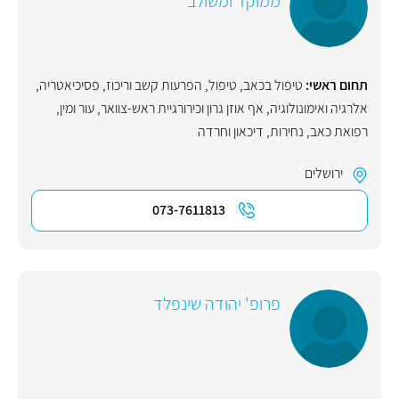
ממוקד ומשולב
תחום ראשי:
טיפול בכאב
,
טיפול
,
הפרעות קשב וריכוז
,
פסיכיאטריה
,
אלרגיה ואימונולוגיה
,
אף אוזן גרון וכירורגיית ראש-צוואר
,
עור ומין
,
רפואת כאב
,
נחירות
,
דיכאון וחרדה
ירושלים
073-7611813
פרופ' יהודה שינפלד