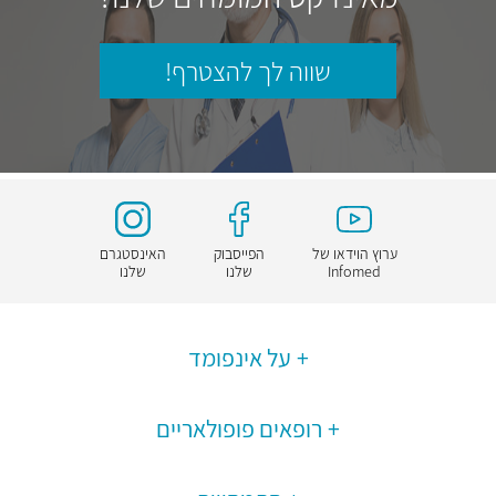
שווה לך להצטרף!
ערוץ הוידאו של
הפייסבוק
האינסטגרם
Infomed
שלנו
שלנו
על אינפומד
רופאים פופולאריים