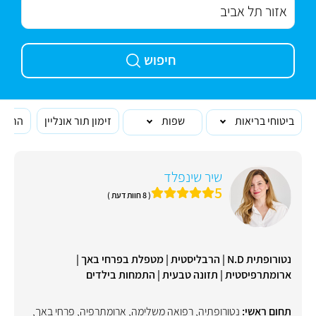
חיפוש
ביטוחי בריאות
שפות
זימון תור אונליין
הרופא
שיר שינפלד
5
( 8 חוות דעת )
נטורופתית N.D | הרבליסטית | מטפלת בפרחי באך |
ארומתרפיסטית | תזונה טבעית | התמחות בילדים
תחום ראשי:
נטורופתיה
,
רפואה משלימה
,
ארומתרפיה
,
פרחי באך
,