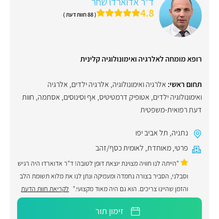
ד"ר אדוארדו שחר
4.8
( 88 חוות דעת )
רופא מומחה לאלרגיה ואימונולוגיה קלינית
תחום ראשי:
אלרגיה ואימונולוגיה
,
אלרגיה ילדים
,
אלרגיה
ואימונולוגיה ילדים
,
אטופיק דרמטיטיס
,
אף וסינוסים
,
אסתמה
,
חוות
דעת רפואית-משפטית
נתניה
,
תל אביב יפו
פרטי
,
מאוחדת
,
לאומית כסף/זהב
"הייתה לנו חוויה מצוינת יוצאת דופן לטובה! ד"ר אדוארדו היה רגיש
וסבלני, הסביר בצורה נחמדה ומעמיקה ונתן לנו את מלוא תשומת הלב
והזמן שהיינו צריכים. הוא גם היה מאוד מקצועי."
לקריאת חוות הדעת
זימון תור