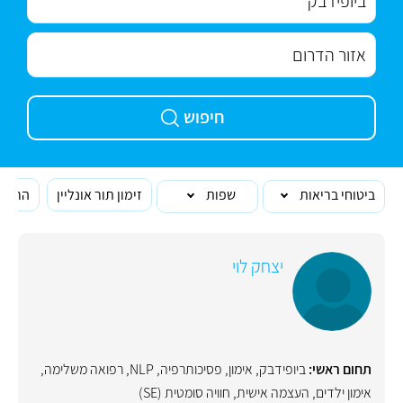
חיפוש
ביטוחי בריאות
שפות
זימון תור אונליין
הרופא
יצחק לוי
תחום ראשי:
ביופידבק
,
אימון
,
פסיכותרפיה
,
NLP
,
רפואה משלימה
,
אימון ילדים
,
העצמה אישית
,
חוויה סומטית (SE)